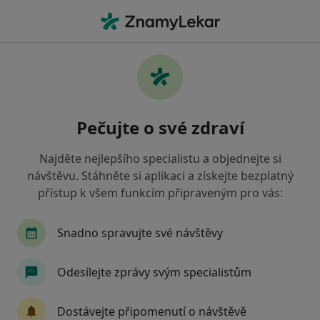
Hla
Internista • Planá, plzeňský
Filtry
• 1
Mapa
Doporučení internisté s Zdravotní
Pečujte o své zdraví
pojišťovna ministerstva vnitra ČR Planá
Jak řadíme výsledky vyhledávání?
Najděte nejlepšího specialistu a objednejte si
návštěvu. Stáhněte si aplikaci a získejte bezplatný
přístup k všem funkcím připraveným pro vás:
Snadno spravujte své návštěvy
Odesílejte zprávy svým specialistům
MUDr. Jana Křístková
Dostávejte připomenutí o návštěvě
Internista, Onkolog