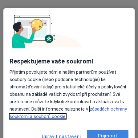
Hroznatova 6/813, Mariánské Lázně
•
Mapa
Endokrinologická ambulance
Tento specialista nenabízí online rezervaci termínu na této adrese.
Rezervovat termín
Respektujeme vaše soukromí
Přijetím povolujete nám a našim partnerům používat
soubory cookie (nebo podobné technologie) ke
shromažďování údajů pro statistické účely a poskytování
obsahu na základě vašich zvyklostí při procházení. Své
preference můžete kdykoli zkontrolovat a aktualizovat v
Roman Hranička
nastavení. Další informace naleznete v
zásadách ochrany
Internista
soukromí a souborů cookie.
Planá
•
Mapa
Ordinace
Přijmout
Upravit nastavení