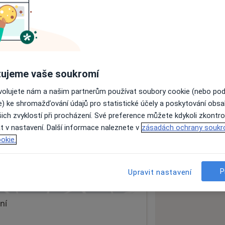
ách nejsou k dispozici
ádné informace o svých službách.
ujeme vaše soukromí
ovolujete nám a našim partnerům používat soubory cookie (nebo po
e) ke shromažďování údajů pro statistické účely a poskytování obs
ich zvyklostí při procházení. Své preference můžete kdykoli zkontro
t v nastavení. Další informace naleznete v
zásadách ochrany soukr
okie.
P
Upravit nastavení
 mapu
 otevře v nové záložce
ní