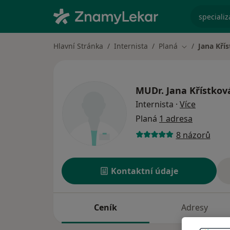
specializ
Hlavní Stránka
Internista
Planá
Jana Kří
Změna města
MUDr.
Jana Křístkov
o special
Internista
·
Více
Planá
1 adresa
8 názorů
Kontaktní údaje
Ceník
Adresy