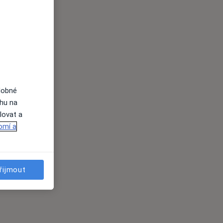
dobné
ahu na
lovat a
omí a
řijmout