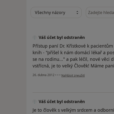
Hledejte v ná
Váš účet byl odstraněn
Přístup paní Dr. Křístkové k pacientům 
knih - "přišel k nám domácí lékař a po
se na rodinu..." a pak léčil, nové věci d
vstřícná, je to velký Člověk! Máme paní
podle názoru uživatele Váš účet byl 
26. dubna 2012
•
•
•
Nahlásit zneužití
Váš účet byl odstraněn
Je to člověk s velkým srdcem a odborn