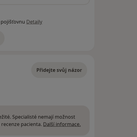
 pojišťovnu
Detaily
adrese
Přidejte svůj názor
žité. Specialisté nemají možnost
Další informace o názor
 recenze pacienta.
Další informace.