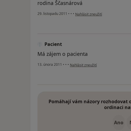
rodina Ščasnárová
podle názoru uživatele Váš účet b
29. listopadu 2011
•
•
•
Nahlásit zneužití
Pacient
Má zájem o pacienta
podle názoru uživatele Pacient
13. února 2011
•
•
•
Nahlásit zneužití
Pomáhají vám názory rozhodovat o 
ordinaci na
Ano