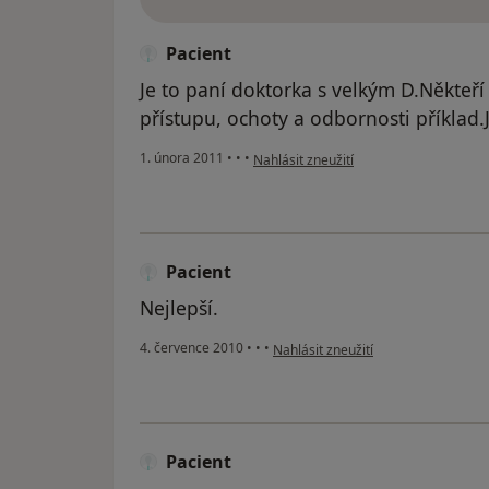
Pacient
Je to paní doktorka s velkým D.Někteří 
přístupu, ochoty a odbornosti příklad.J
podle názoru uživatele Pacient
1. února 2011
•
•
•
Nahlásit zneužití
Pacient
Nejlepší.
podle názoru uživatele Pacient
4. července 2010
•
•
•
Nahlásit zneužití
Pacient