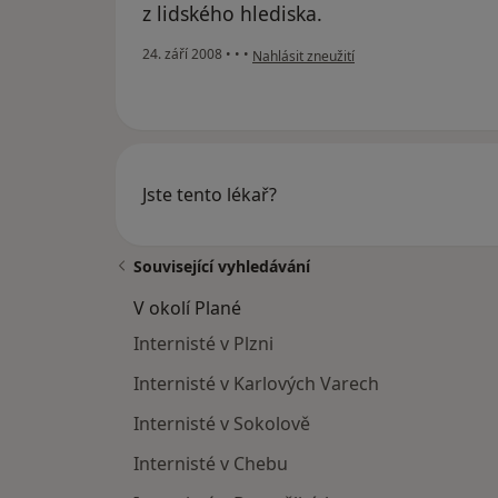
z lidského hlediska.
podle názoru uživatele Hreusová Marie
24. září 2008
•
•
•
Nahlásit zneužití
Jste tento lékař?
Související vyhledávání
V okolí Plané
Internisté v Plzni
Internisté v Karlových Varech
Internisté v Sokolově
Internisté v Chebu