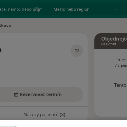
ace, nemoc nebo příjmení
Město nebo region
stková
Objednejt
Neaktivní
á
izacích
Dnes
7 Srpen
Tento 
Rezervovat termín
Názory pacientů (8)