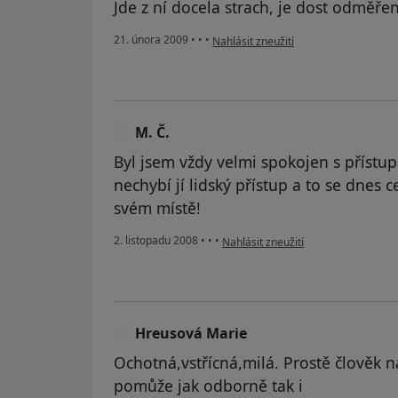
Jde z ní docela strach, je dost odměře
podle názoru uživatele Pacient
21. února 2009
•
•
•
Nahlásit zneužití
M. Č.
M
Byl jsem vždy velmi spokojen s přístu
nechybí jí lidský přístup a to se dnes c
svém místě!
podle názoru uživatele M. Č.
2. listopadu 2008
•
•
•
Nahlásit zneužití
Hreusová Marie
H
Ochotná,vstřícná,milá. Prostě člověk 
pomůže jak odborně tak i