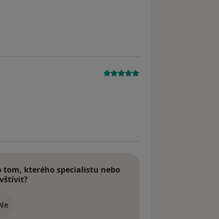
yl odstraněn
tom, kterého specialistu nebo
vštívit?
Ne