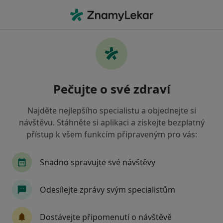
Hla
Praktický Lékař • Pelhřimov, vysočina
Filtry
• 1
Mapa
Doporučení praktičtí lékaři s Vojenská
Pečujte o své zdraví
zdravotní pojišťovna ČR Pelhřimov
Jak řadíme výsledky vyhledávání?
Najděte nejlepšího specialistu a objednejte si
návštěvu. Stáhněte si aplikaci a získejte bezplatný
přístup k všem funkcím připraveným pro vás:
Snadno spravujte své návštěvy
Odesílejte zprávy svým specialistům
MUDr. Miloš J F Beutl
Dostávejte připomenutí o návštěvě
·
Více
Praktický lékař