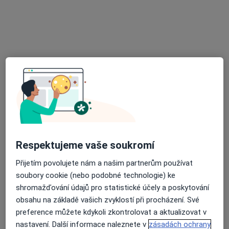
Tento specialista nenabízí online rezervaci termínu na této adrese.
Rezervovat termín
Respektujeme vaše soukromí
MUDr. Lenka Jindřichová
Praktický lékař
Přijetím povolujete nám a našim partnerům používat
1 názor
soubory cookie (nebo podobné technologie) ke
shromažďování údajů pro statistické účely a poskytování
Batelov, Družstevní 449/10, Jihlava
•
Mapa
obsahu na základě vašich zvyklostí při procházení. Své
MUDr. Lenka Jindřichová
preference můžete kdykoli zkontrolovat a aktualizovat v
Tento specialista nenabízí online rezervaci termínu na této adrese.
nastavení. Další informace naleznete v
zásadách ochrany