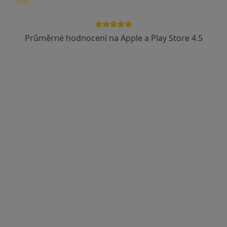
3 názory
Tyršova 1298, Jičín
•
Mapa
Průměrné hodnocení na Apple a Play Store 4.5
MUDr. Petra Bílková, Oblastní zdravotnické zařízení Hradec Králové, ZZMV
Tento specialista nenabízí online rezervaci termínu na této adrese.
Rezervovat termín
MUDr. Anna Škeříková
Praktický lékař
14 názorů