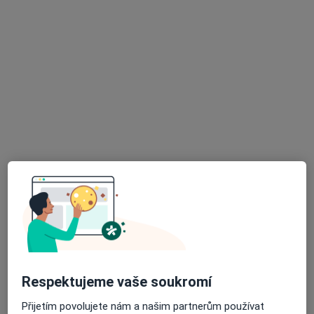
Sam. ordinace PL pro dospělé
Tento specialista nenabízí online rezervaci termínu na této adrese.
Rezervovat termín
K dispozici jsou specialisté
Tito specialisté se nacházejí mimo Jičín,
královéhradecký, v oblastech blízkých vašemu
vyhledávání.
Respektujeme vaše soukromí
Přijetím povolujete nám a našim partnerům používat