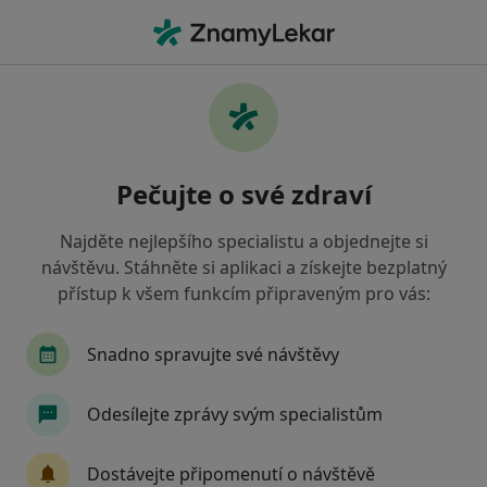
Hla
Praktický Lékař • Jičín, královéhradecký
Filtry
• 1
Mapa
Doporučení praktičtí lékaři s Zdravotní
Pečujte o své zdraví
pojišťovna ministerstva vnitra ČR Jičín
Jak řadíme výsledky vyhledávání?
Najděte nejlepšího specialistu a objednejte si
návštěvu. Stáhněte si aplikaci a získejte bezplatný
přístup k všem funkcím připraveným pro vás:
Snadno spravujte své návštěvy
Odesílejte zprávy svým specialistům
MUDr. Petra Bílková
Dostávejte připomenutí o návštěvě
Praktický lékař