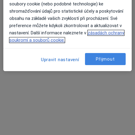
MUDr. Mikuláš Havlík
soubory cookie (nebo podobné technologie) ke
·
Více
Praktický lékař
shromažďování údajů pro statistické účely a poskytování
316 názorů
obsahu na základě vašich zvyklostí při procházení. Své
preference můžete kdykoli zkontrolovat a aktualizovat v
Jiřího z Poděbrad 188/7, Litoměřice
•
Mapa
nastavení. Další informace naleznete v
zásadách ochrany
MUDr. Mikuláš Havlík s.r.o.
soukromí a souborů cookie.
Běžný termín
600 Kč
Tento specialista nenabízí online rezervaci termínu na této adrese.
Přijmout
Upravit nastavení
Rezervovat termín
Další specialisté ve vaší oblasti
Právě teď nemají žádná volná místa. Zkontrolujte,
zda se později neotevřou nová místa.