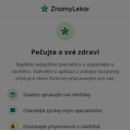
Hla
Internista • Jičín, královéhradecký
Filtry
• 1
Mapa
Doporučení internisté s Zdravotní
Pečujte o své zdraví
pojišťovna ministerstva vnitra ČR Jičín
Jak řadíme výsledky vyhledávání?
Najděte nejlepšího specialistu a objednejte si
návštěvu. Stáhněte si aplikaci a získejte bezplatný
přístup k všem funkcím připraveným pro vás:
Snadno spravujte své návštěvy
Odesílejte zprávy svým specialistům
MUDr. Jindřich Macoun
Dostávejte připomenutí o návštěvě
Internista, Praktický lékař