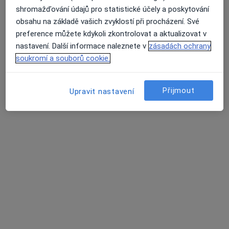
shromažďování údajů pro statistické účely a poskytování
Kotíkova 1817, Nová Paka
•
Mapa
obsahu na základě vašich zvyklostí při procházení. Své
Sam. ord. lékaře spec. - interna
preference můžete kdykoli zkontrolovat a aktualizovat v
Tento specialista nenabízí online rezervaci termínu na této adrese.
nastavení. Další informace naleznete v
zásadách ochrany
soukromí a souborů cookie.
Rezervovat termín
Přijmout
Upravit nastavení
MUDr. Eva Hodačová
Internista
4 názory
17. listopadu 861, Jičín
•
Mapa