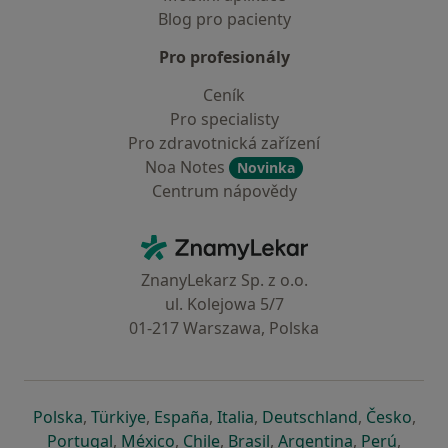
Blog pro pacienty
Pro profesionály
Ceník
Pro specialisty
Pro zdravotnická zařízení
Noa Notes
Novinka
Centrum nápovědy
Kontakt
ZnamyLekar - Hlavní stránka
ZnanyLekarz Sp. z o.o.
ul. Kolejowa 5/7
01-217 Warszawa, Polska
se otevře v nové záložce
se otevře v nové záložce
se otevře v nové záložce
se otevře v nové záložce
se otevře v 
se o
Polska
,
Türkiye
,
España
,
Italia
,
Deutschland
,
Česko
,
se otevře v nové záložce
se otevře v nové záložce
se otevře v nové záložce
se otevře v nové záložc
se otevře v 
se ote
Portugal
,
México
,
Chile
,
Brasil
,
Argentina
,
Perú
,