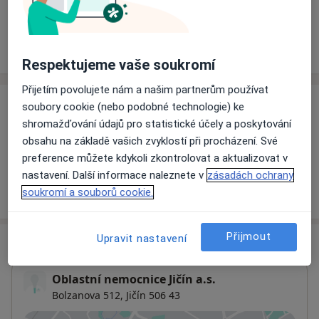
Rezervovat termín
Ceník
Adresy
Názory pacientů
Respektujeme vaše soukromí
Přijetím povolujete nám a našim partnerům používat
soubory cookie (nebo podobné technologie) ke
Ceník
shromažďování údajů pro statistické účely a poskytování
Informace o službách a cenách nejsou k dispozici
obsahu na základě vašich zvyklostí při procházení. Své
Tento specialista ještě nepřidával žádné informace o
preference můžete kdykoli zkontrolovat a aktualizovat v
svých službách.
nastavení. Další informace naleznete v
zásadách ochrany
soukromí a souborů cookie.
Přijmout
Upravit nastavení
Adresa
Oblastní nemocnice Jičín a.s.
Bolzanova 512,
Jičín
506 43