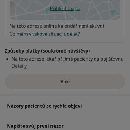
Přiblížit mapu
se otevře v nové záložce
Dostupnost
Na této adrese online kalendář není aktivní
Co mám v takové situaci udělat?
Způsoby platby (soukromé návštěvy)
Na teto adrese lékař přijímá pacienty na pojišťovnu
Detaily
Více
o adrese
Názory pacientů se rychle objeví
Napište svůj první názor