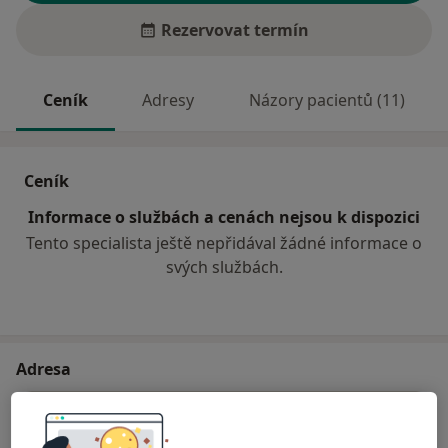
Rezervovat termín
Ceník
Adresy
Názory pacientů (11)
Ceník
Informace o službách a cenách nejsou k dispozici
Tento specialista ještě nepřidával žádné informace o
svých službách.
Adresa
Praktický lékař pro dospělé
Čechova 219,
Rovensko pod Troskami
51263