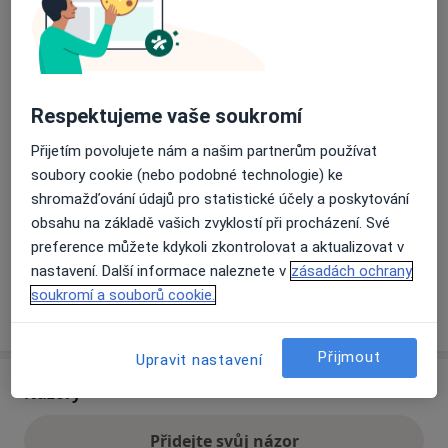
Přiblížit mapu
se otevře v nové záložce
Dostupnost
Respektujeme vaše soukromí
Na této adrese online kalendář není aktivní
Co mám v takové situaci udělat?
Přijetím povolujete nám a našim partnerům používat
soubory cookie (nebo podobné technologie) ke
shromažďování údajů pro statistické účely a poskytování
Způsoby platby (soukromé návštěvy)
obsahu na základě vašich zvyklostí při procházení. Své
Na teto adrese lékař přijímá pacienty na pojišťovnu
preference můžete kdykoli zkontrolovat a aktualizovat v
Detaily
nastavení. Další informace naleznete v
zásadách ochrany
soukromí a souborů cookie.
Více
o adrese
Přijmout
Upravit nastavení
Názory
Přidejte svůj názor