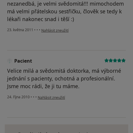
nezanedbá, je velmi svědomitá!!! mimochodem
má velmi přátelskou sestřičku, člověk se tedy k
lékaři nakonec snad i těší :)
podle názoru uživatele Váš účet byl odstraněn
23. května 2011
•
•
•
Nahlásit zneužití
Pacient
Velice milá a svědomitá doktorka, má výborné
jednání s pacienty, ochotná a profesionální.
Jsme moc rádi, že ji tu máme.
podle názoru uživatele Pacient
24. října 2010
•
•
•
Nahlásit zneužití