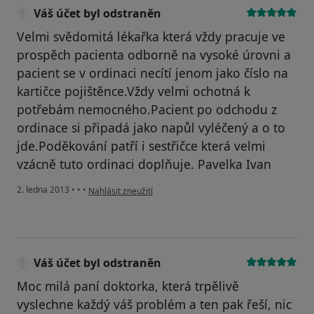
Váš účet byl odstraněn
Velmi svědomitá lékařka která vždy pracuje ve
prospěch pacienta odborně na vysoké úrovni a
pacient se v ordinaci necítí jenom jako číslo na
kartičce pojištěnce.Vždy velmi ochotná k
potřebám nemocného.Pacient po odchodu z
ordinace si připadá jako napůl vyléčený a o to
jde.Poděkování patří i sestřičce která velmi
vzácně tuto ordinaci doplňuje. Pavelka Ivan
podle názoru uživatele Váš účet byl odstraněn
2. ledna 2013
•
•
•
Nahlásit zneužití
Váš účet byl odstraněn
Moc milá paní doktorka, která trpělivě
vyslechne každý váš problém a ten pak řeší, nic