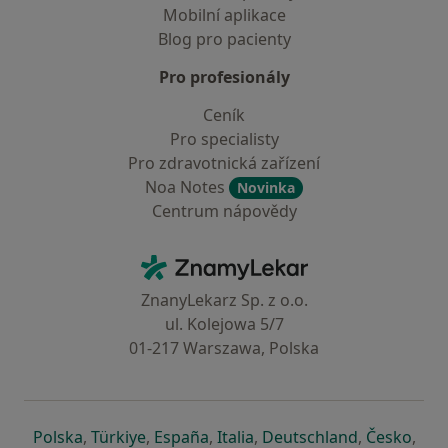
Mobilní aplikace
Blog pro pacienty
Pro profesionály
Ceník
Pro specialisty
Pro zdravotnická zařízení
Noa Notes
Novinka
Centrum nápovědy
Kontakt
ZnamyLekar - Hlavní stránka
ZnanyLekarz Sp. z o.o.
ul. Kolejowa 5/7
01-217 Warszawa, Polska
se otevře v nové záložce
se otevře v nové záložce
se otevře v nové záložce
se otevře v nové záložce
se otevře v 
se o
Polska
,
Türkiye
,
España
,
Italia
,
Deutschland
,
Česko
,