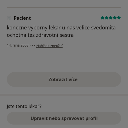
Pacient
konecne vyborny lekar u nas velice svedomita
ochotna tez zdravotni sestra
podle názoru uživatele Pacient
14. října 2008
•
•
•
Nahlásit zneužití
Zobrazit více
výše uvedené názory
Jste tento lékař?
Upravit nebo spravovat profil