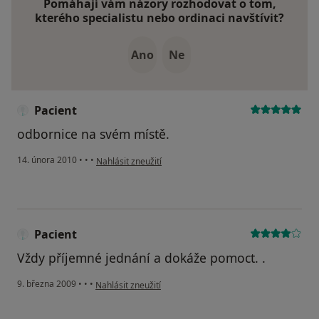
Pomáhají vám názory rozhodovat o tom,
kterého specialistu nebo ordinaci navštívit?
Ano
Ne
Pacient
odbornice na svém místě.
podle názoru uživatele Pacient
14. února 2010
•
•
•
Nahlásit zneužití
Pacient
Vždy příjemné jednání a dokáže pomoct. .
podle názoru uživatele Pacient
9. března 2009
•
•
•
Nahlásit zneužití