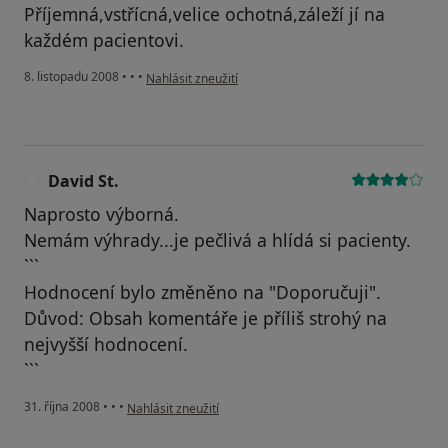
Příjemná,vstřícná,velice ochotná,záleží jí na
každém pacientovi.
podle názoru uživatele Pacient
8. listopadu 2008
•
•
•
Nahlásit zneužití
David St.
D
Naprosto výborná.
Nemám výhrady...je pečlivá a hlídá si pacienty.
```
Hodnocení bylo změněno na "Doporučuji".
Důvod: Obsah komentáře je příliš strohý na
nejvyšší hodnocení.
```
podle názoru uživatele David St.
31. října 2008
•
•
•
Nahlásit zneužití