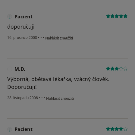
Pacient
doporučuji
podle názoru uživatele Pacient
16. prosince 2008
•
•
•
Nahlásit zneužití
M.D.
M
Výborná, obětavá lékařka, vzácný člověk.
Doporučuji!
podle názoru uživatele M.D.
28. listopadu 2008
•
•
•
Nahlásit zneužití
Pacient