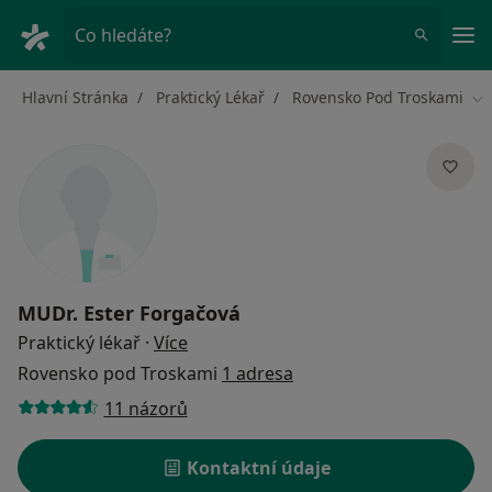
Hla
Co hledáte?
Hlavní Stránka
Praktický Lékař
Rovensko Pod Troskami
Zm
MUDr.
Ester Forgačová
o specializacích
Praktický lékař
·
Více
Rovensko pod Troskami
1 adresa
11 názorů
Kontaktní údaje