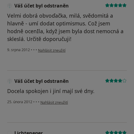
Váš účet byl odstraněn
Velmi dobrá obvoďačka, milá, svědomitá a
hlavně - umí dodat optimismus. Což jsem
hodně ocenIla, když jsem byla dost nemocná a
skleslá. Určitě doporučuji!
podle názoru uživatele Váš účet byl odstraněn
9. srpna 2012
•
•
•
Nahlásit zneužití
Váš účet byl odstraněn
Docela spokojen i jiní mají své dny.
podle názoru uživatele Váš účet byl odstraněn
25. února 2012
•
•
•
Nahlásit zneužití
Lichteneger
L