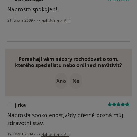
Naprosto spokojen!
podle názoru uživatele Lichteneger
21. února 2009
•
•
•
Nahlásit zneužití
Pomáhají vám názory rozhodovat o tom,
kterého specialistu nebo ordinaci navštívit?
Ano
Ne
jirka
J
Naprostá spokojenost,vždy přesně pozná můj
zdravotní stav.
podle názoru uživatele jirka
19. února 2009
•
•
•
Nahlásit zneužití