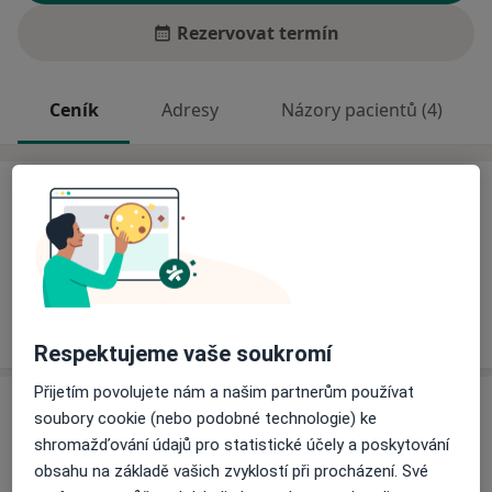
Rezervovat termín
Ceník
Adresy
Názory pacientů (4)
Ceník
Informace o službách a cenách nejsou k dispozici
Tento specialista ještě nepřidával žádné informace o
svých službách.
Respektujeme vaše soukromí
Přijetím povolujete nám a našim partnerům používat
Adresa
soubory cookie (nebo podobné technologie) ke
shromažďování údajů pro statistické účely a poskytování
Sam. ordinace PL pro dospělé
obsahu na základě vašich zvyklostí při procházení. Své
Pražská 470,
Nová Paka
50901