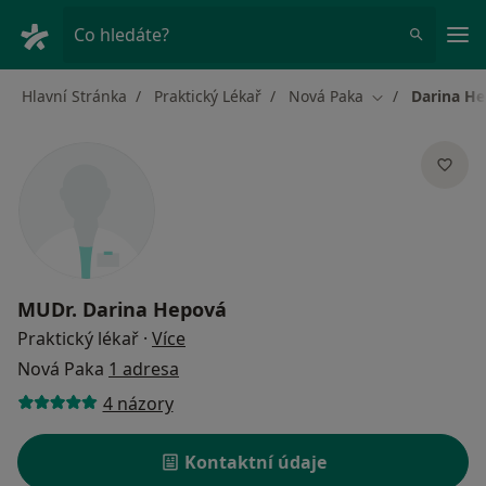
Hla
Co hledáte?
Hlavní Stránka
Praktický Lékař
Nová Paka
Darina H
Změna města
MUDr.
Darina Hepová
o specializacích
Praktický lékař
·
Více
Nová Paka
1 adresa
4 názory
Kontaktní údaje