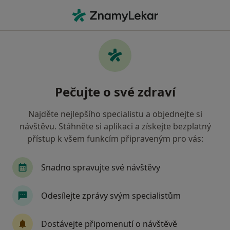
Hla
Pediatr • Týn nad Vltavou, jihočeský
Filtry
• 1
Mapa
Doporučení pediatři s Vojenská zdravotní
Pečujte o své zdraví
pojišťovna ČR Týn nad Vltavou
Jak řadíme výsledky vyhledávání?
Najděte nejlepšího specialistu a objednejte si
návštěvu. Stáhněte si aplikaci a získejte bezplatný
přístup k všem funkcím připraveným pro vás:
Snadno spravujte své návštěvy
Odesílejte zprávy svým specialistům
MUDr. Rudolf Lázníček
Dostávejte připomenutí o návštěvě
Pediatr