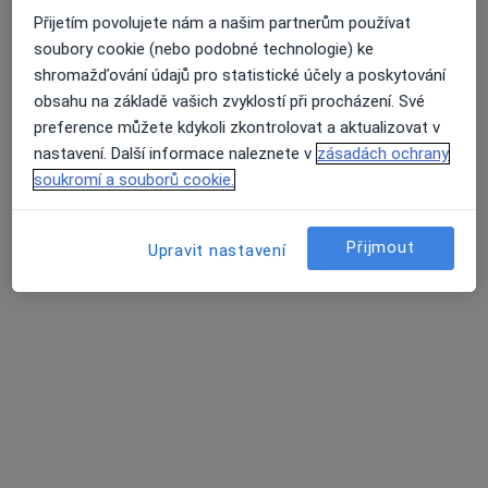
Sakařova 497, Týn nad Vltavou
•
Mapa
Přijetím povolujete nám a našim partnerům používat
Pediatrie
soubory cookie (nebo podobné technologie) ke
shromažďování údajů pro statistické účely a poskytování
Tento specialista nenabízí online rezervaci termínu na této adrese.
obsahu na základě vašich zvyklostí při procházení. Své
preference můžete kdykoli zkontrolovat a aktualizovat v
Rezervovat termín
nastavení. Další informace naleznete v
zásadách ochrany
soukromí a souborů cookie.
Přijmout
Upravit nastavení
MUDr. Lenka Luňáčková
Pediatr
5 názorů
Orlická 400, Týn nad Vltavou
•
Mapa