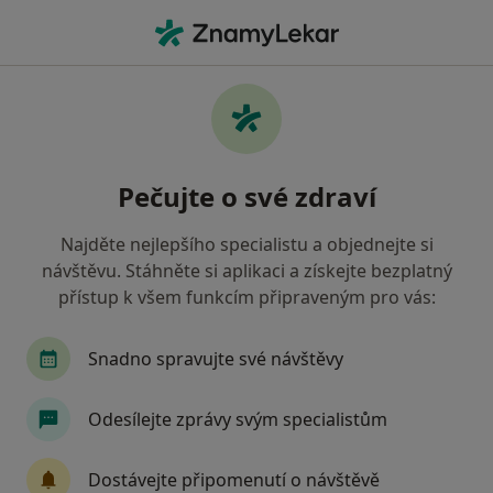
Hla
Pediatr • Říčany, středočeský
Filtry
Mapa
Pediatr Říčany
Pečujte o své zdraví
Jak řadíme výsledky vyhledávání?
Najděte nejlepšího specialistu a objednejte si
návštěvu. Stáhněte si aplikaci a získejte bezplatný
Jakou pojišťovnu máte?
přístup k všem funkcím připraveným pro vás:
Snadno spravujte své návštěvy
Odesílejte zprávy svým specialistům
Dostávejte připomenutí o návštěvě