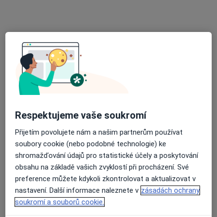
8 názorů
nám. Smiřických 46, Kostelec nad Černými Lesy
•
Mapa
Samostatná ord. PL pro děti a dorost
Tento specialista nenabízí online rezervaci termínu na této adrese.
Rezervovat termín
Respektujeme vaše soukromí
Přijetím povolujete nám a našim partnerům používat
soubory cookie (nebo podobné technologie) ke
shromažďování údajů pro statistické účely a poskytování
obsahu na základě vašich zvyklostí při procházení. Své
MUDr. Irena Košnářová
preference můžete kdykoli zkontrolovat a aktualizovat v
Pediatr
nastavení. Další informace naleznete v
zásadách ochrany
11 názorů
soukromí a souborů cookie.