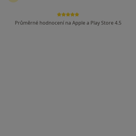
MUDr. Marcel Růžička
Pediatr
Průměrné hodnocení na Apple a Play Store 4.5
13 názorů
Nekvasilova 2/625, Praha
•
Mapa
Praktický lékař pro děti a dorost
Tento specialista nenabízí online rezervaci termínu na této adrese.
Rezervovat termín
Doc. MUDr. Ivan Novák