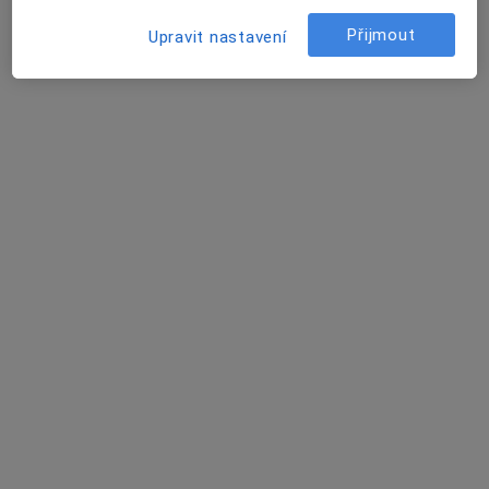
Žižkova 282, Český Brod
•
Mapa
Samostatná ord. PL pro děti a dorost
Přijmout
Upravit nastavení
Tento specialista nenabízí online rezervaci termínu na této adrese.
Rezervovat termín
Marie Navrátilová
Pediatr
7 názorů
Adresa 1
Adresa 2