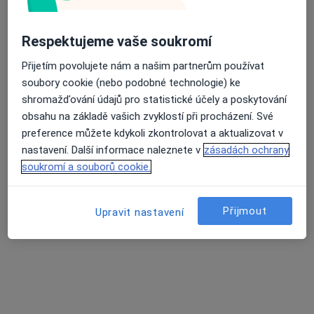
Pediatr, Praktický lékař
11 názorů
Respektujeme vaše soukromí
nám. Smiřických 46, Kostelec nad Černými Lesy
•
Mapa
Přijetím povolujete nám a našim partnerům používat
Samostatná ordinace PL pro dospělé
soubory cookie (nebo podobné technologie) ke
Tento specialista nenabízí online rezervaci termínu na této adrese.
shromažďování údajů pro statistické účely a poskytování
obsahu na základě vašich zvyklostí při procházení. Své
Rezervovat termín
preference můžete kdykoli zkontrolovat a aktualizovat v
nastavení. Další informace naleznete v
zásadách ochrany
soukromí a souborů cookie.
Přijmout
Upravit nastavení
MUDr. Alena Bohdanecká
Pediatr