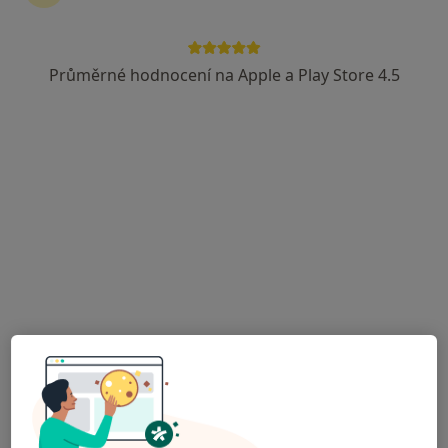
MUDr. Vendula Trousilková
Pediatr
Průměrné hodnocení na Apple a Play Store 4.5
13 názorů
Kapitána Stránského 999/5, Praha
•
Mapa
Ordinace praktické lékařky pro děti a dorost
Tento specialista nenabízí online rezervaci termínu na této adrese.
Rezervovat termín
MUDr. Martin Dušek