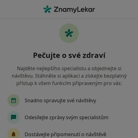
Hla
Pediatr • Říčany, středočeský
Filtry
Mapa
Pediatr Říčany
Pečujte o své zdraví
Jak řadíme výsledky vyhledávání?
Najděte nejlepšího specialistu a objednejte si
návštěvu. Stáhněte si aplikaci a získejte bezplatný
Jakou pojišťovnu máte?
přístup k všem funkcím připraveným pro vás:
Snadno spravujte své návštěvy
Odesílejte zprávy svým specialistům
Dostávejte připomenutí o návštěvě