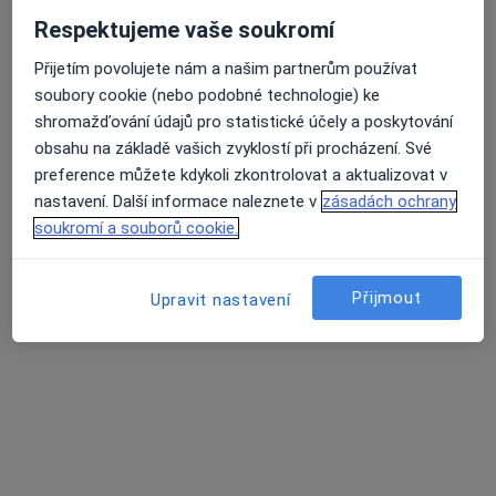
Sam. ordinace PL pro děti a dorost
Respektujeme vaše soukromí
Tento specialista nenabízí online rezervaci termínu na této adrese.
Přijetím povolujete nám a našim partnerům používat
Rezervovat termín
soubory cookie (nebo podobné technologie) ke
shromažďování údajů pro statistické účely a poskytování
obsahu na základě vašich zvyklostí při procházení. Své
preference můžete kdykoli zkontrolovat a aktualizovat v
nastavení. Další informace naleznete v
zásadách ochrany
soukromí a souborů cookie.
Přijmout
Upravit nastavení
MUDr. Iva Jirmanová
Pediatr
Ke Kolečku 50, Křivoklát
•
Mapa
Sam. ordinace PL pro děti a dorost
Tento specialista nenabízí online rezervaci termínu na této adrese.