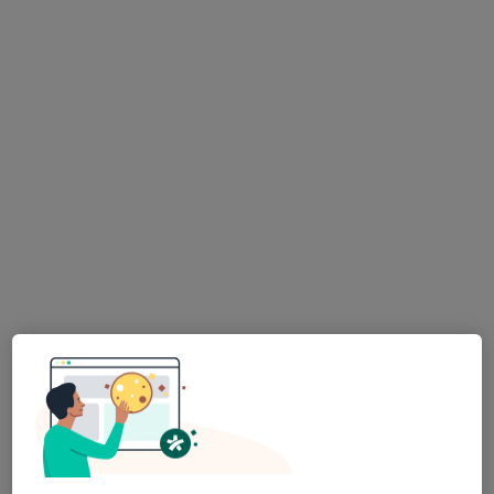
Zahradní 464, Nové Strašecí
•
Mapa
Sam. ordinace PL pro děti a dorost
Tento specialista nenabízí online rezervaci termínu na této adrese.
Rezervovat termín
MUDr. Marcela Neustupová
Pediatr
7 názorů
Zahradní 464, Nové Strašecí
•
Mapa