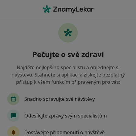
Hla
Pediatr • Rakovník, středočeský
Filtry
• 1
Mapa
Doporučení pediatři s Oborová zdravotní
Pečujte o své zdraví
pojišťovna Rakovník
Jak řadíme výsledky vyhledávání?
Najděte nejlepšího specialistu a objednejte si
návštěvu. Stáhněte si aplikaci a získejte bezplatný
přístup k všem funkcím připraveným pro vás:
Snadno spravujte své návštěvy
Odesílejte zprávy svým specialistům
MUDr. Jitka Mikšovicová
Dostávejte připomenutí o návštěvě
Pediatr