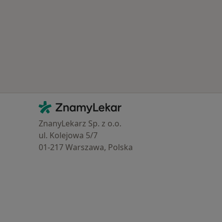
Kontakt
ZnamyLekar - Hlavní stránka
ZnanyLekarz Sp. z o.o.
ul. Kolejowa 5/7
01-217 Warszawa, Polska