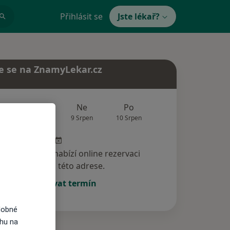
Přihlásit se
Jste lékař?
e se na ZnamyLekar.cz
Zítra
Ne
Po
Út
St
8 Srpen
9 Srpen
10 Srpen
11 Srpen
12 Srp
specialista nenabízí online rezervaci
termínu na této adrese.
Rezervovat termín
dobné
ahu na