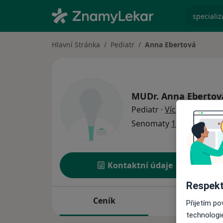
specializ
Hlavní Stránka
Pediatr
Anna Ebertová
MUDr.
Anna Ebertov
o specializ
Pediatr
·
Více
Senomaty
1 adresa
Kontaktní údaje
Respekt
Ceník
Adresy
Přijetím p
technologi