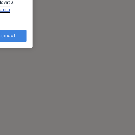
lovat a
omí a
řijmout