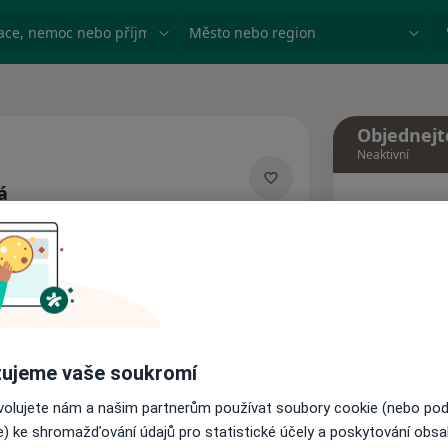
ace, nemoc nebo příjmení
Město nebo region
Objednejt
Neaktivní
á
Dnes
acích
7 Srpen
Tento 
Rezervovat termín
ujeme vaše soukromí
Názory pacientů
ovolujete nám a našim partnerům používat soubory cookie (nebo po
e) ke shromažďování údajů pro statistické účely a poskytování obs