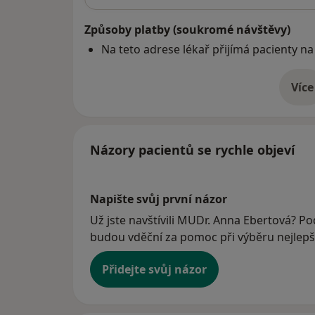
Způsoby platby (soukromé návštěvy)
Na teto adrese lékař přijímá pacienty na
Více
o 
Názory pacientů se rychle objeví
Napište svůj první názor
Už jste navštívili MUDr. Anna Ebertová? Pod
budou vděční za pomoc při výběru nejlepší
Přidejte svůj názor