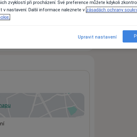
ich zvyklostí při procházení. Své preference můžete kdykoli zkontro
t v nastavení. Další informace naleznete v
zásadách ochrany soukr
okie.
ách nejsou k dispozici
ádné informace o svých službách.
P
Upravit nastavení
 mapu
 otevře v nové záložce
ní