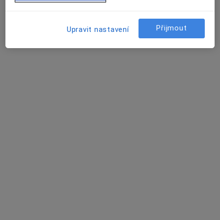
Poradenská činnost v oboru oftalmologi
Tento specialista nenabízí online rezervaci termínu na této adrese.
Přijmout
Upravit nastavení
Rezervovat termín
MUDr. Ladislava Hamouzová
Oční lékař
4 názory
Husovo náměstí 2347, Rakovník
•
Mapa
Odborná oční lékařka