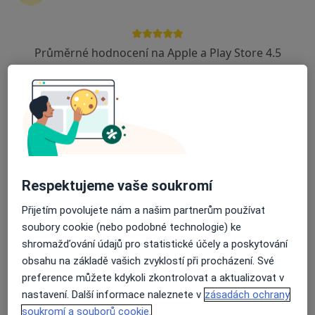
5 názorů
Husovo náměstí 2347, Rakovník
•
Mapa
Průměrné hodnocení na Apple a Play Store 4.5
Odborný oční lékař
Tento specialista nenabízí online rezervaci termínu na této adrese.
Rezervovat termín
Respektujeme vaše soukromí
Přijetím povolujete nám a našim partnerům používat
soubory cookie (nebo podobné technologie) ke
shromažďování údajů pro statistické účely a poskytování
obsahu na základě vašich zvyklostí při procházení. Své
MUDr. Tomáš Hora
preference můžete kdykoli zkontrolovat a aktualizovat v
Oční lékař
nastavení. Další informace naleznete v
zásadách ochrany
soukromí a souborů cookie.
Husovo náměstí 2347, Rakovník
•
Mapa