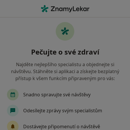
Hla
Oční Lékař • Rakovník, středočeský
Filtry
• 1
Mapa
Doporučení oční lékaři s Oborová zdravotní
Pečujte o své zdraví
pojišťovna Rakovník
Jak řadíme výsledky vyhledávání?
Najděte nejlepšího specialistu a objednejte si
návštěvu. Stáhněte si aplikaci a získejte bezplatný
přístup k všem funkcím připraveným pro vás:
Snadno spravujte své návštěvy
Odesílejte zprávy svým specialistům
MUDr. Ján Blumenstein
Dostávejte připomenutí o návštěvě
Oční lékař