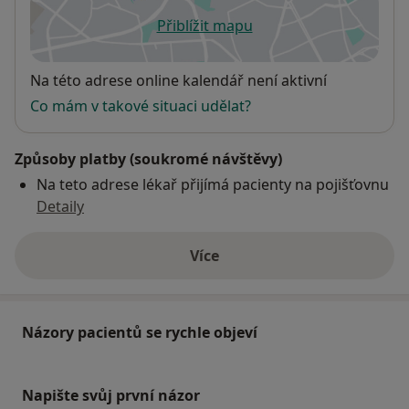
Přiblížit mapu
se otevře v nové záložce
Dostupnost
Na této adrese online kalendář není aktivní
Co mám v takové situaci udělat?
Způsoby platby (soukromé návštěvy)
Na teto adrese lékař přijímá pacienty na pojišťovnu
Detaily
Více
o adrese
Názory pacientů se rychle objeví
Napište svůj první názor