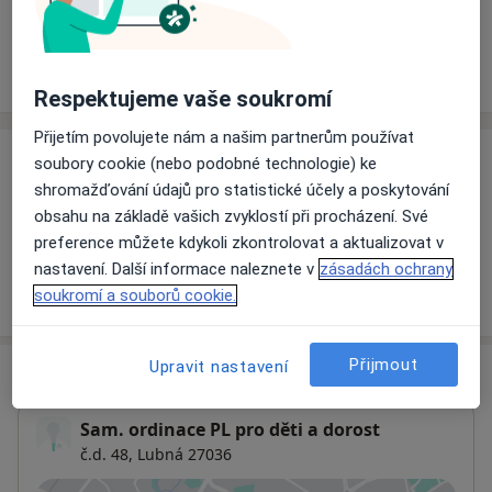
Rezervovat termín
Ceník
Adresy
Názory pacientů
Respektujeme vaše soukromí
Přijetím povolujete nám a našim partnerům používat
soubory cookie (nebo podobné technologie) ke
Ceník
shromažďování údajů pro statistické účely a poskytování
Informace o službách a cenách nejsou k dispozici
obsahu na základě vašich zvyklostí při procházení. Své
Tento specialista ještě nepřidával žádné informace o
preference můžete kdykoli zkontrolovat a aktualizovat v
svých službách.
nastavení. Další informace naleznete v
zásadách ochrany
soukromí a souborů cookie.
Přijmout
Upravit nastavení
Adresa
Sam. ordinace PL pro děti a dorost
č.d. 48,
Lubná 27036