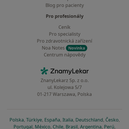
Blog pro pacienty
Pro profesionály
Ceník
Pro specialisty
Pro zdravotnická zařízení
Noa Notes
Novinka
Centrum nápovědy
Kontakt
ZnamyLekar - Hlavní stránka
ZnanyLekarz Sp. z o.o.
ul. Kolejowa 5/7
01-217 Warszawa, Polska
se otevře v nové záložce
se otevře v nové záložce
se otevře v nové záložce
se otevře v nové záložce
se otevře v 
se o
Polska
,
Türkiye
,
España
,
Italia
,
Deutschland
,
Česko
,
se otevře v nové záložce
se otevře v nové záložce
se otevře v nové záložce
se otevře v nové záložc
se otevře v 
se ote
Portugal
,
México
,
Chile
,
Brasil
,
Argentina
,
Perú
,