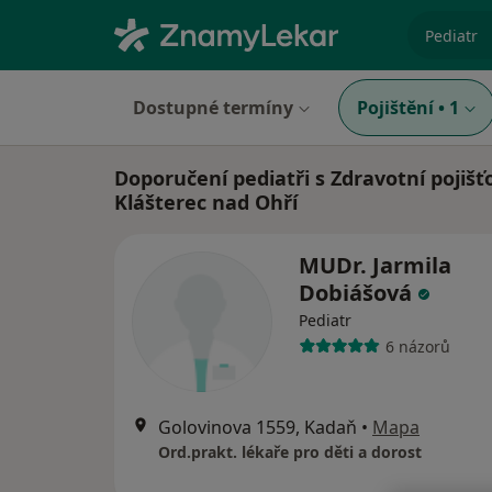
specializ
Dostupné termíny
Pojištění
•
1
Doporučení pediatři s Zdravotní pojišť
Klášterec nad Ohří
MUDr. Jarmila
Dobiášová
Pediatr
6 názorů
Golovinova 1559, Kadaň
•
Mapa
Ord.prakt. lékaře pro děti a dorost