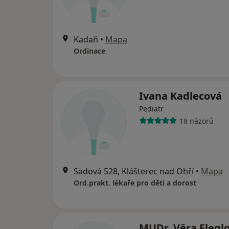
Kadaň
•
Mapa
Ordinace
Ivana Kadlecová
Pediatr
18 názorů
Sadová 528, Klášterec nad Ohří
•
Mapa
Ord.prakt. lékaře pro děti a dorost
MUDr. Věra Flegl