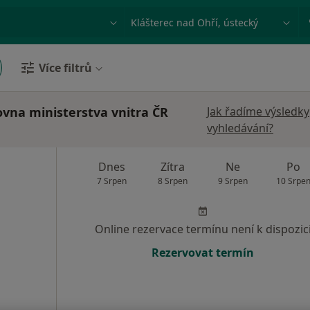
ace, nemoc nebo příjmení
Město nebo region
Více filtrů
ovna ministerstva vnitra ČR
Jak řadíme výsledky
vyhledávání?
Dnes
Zítra
Ne
Po
7 Srpen
8 Srpen
9 Srpen
10 Srpe
Online rezervace termínu není k dispozic
Rezervovat termín