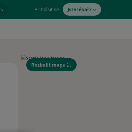
Přihlásit se
Jste lékař?
Rozbalit mapu
Út
St
Čt
n
11 Srpen
12 Srpen
13 Srpen
i