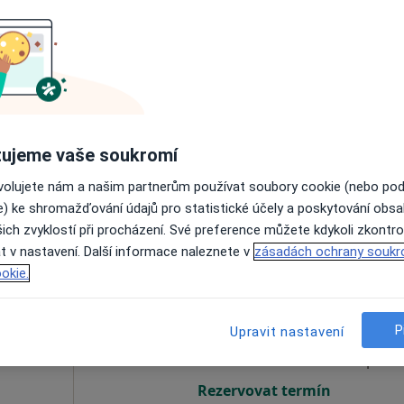
Dnes
Zítra
Ne
Po
7 Srpen
8 Srpen
9 Srpen
10 Srpe
Online rezervace termínu není k dispozic
ujeme vaše soukromí
Rezervovat termín
ovolujete nám a našim partnerům používat soubory cookie (nebo po
e) ke shromažďování údajů pro statistické účely a poskytování obs
ich zvyklostí při procházení. Své preference můžete kdykoli zkontro
t v nastavení. Další informace naleznete v
zásadách ochrany soukr
okie.
ková
Dnes
Zítra
Ne
Po
7 Srpen
8 Srpen
9 Srpen
10 Srpe
P
Upravit nastavení
Online rezervace termínu není k dispozic
Rezervovat termín