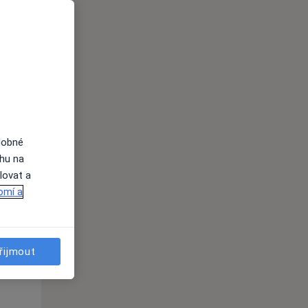
Út
St
Čt
n
11 Srpen
12 Srpen
13 Srpen
i
dobné
ahu na
lovat a
omí a
Út
St
Čt
n
11 Srpen
12 Srpen
13 Srpen
řijmout
i