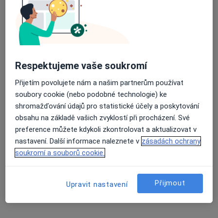
Jiří Kožíšek
Průměrné hodnocení na Apple a Play Store 4.5
Pediatr
Čížkovice
Respektujeme vaše soukromí
Olga Šarkadyová
Přijetím povolujete nám a našim partnerům používat
soubory cookie (nebo podobné technologie) ke
Pediatr
shromažďování údajů pro statistické účely a poskytování
Dušníky
obsahu na základě vašich zvyklostí při procházení. Své
preference můžete kdykoli zkontrolovat a aktualizovat v
nastavení. Další informace naleznete v
zásadách ochrany
Jaroslav Popelka
soukromí a souborů cookie.
Pediatr
Česká Lípa
Přijmout
Upravit nastavení
Josef Špaček