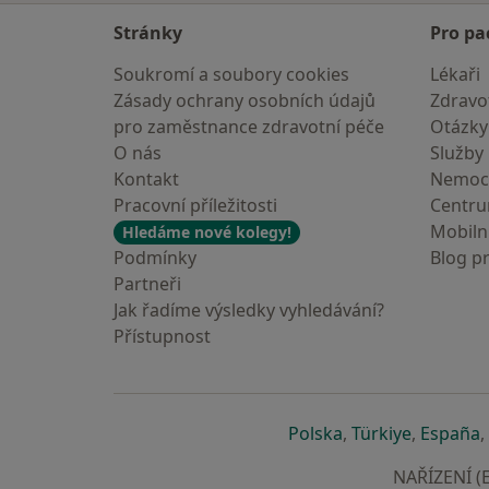
Stránky
Pro pa
Soukromí a soubory cookies
Lékaři
Zásady ochrany osobních údajů
Zdravot
pro zaměstnance zdravotní péče
Otázky
O nás
Služby
Kontakt
Nemoc
Pracovní příležitosti
Centr
Mobilní
Hledáme nové kolegy!
Podmínky
Blog p
Partneři
Jak řadíme výsledky vyhledávání?
Přístupnost
se otevře v nové 
se otevře
s
Polska
,
Türkiye
,
España
,
NAŘÍZENÍ (E