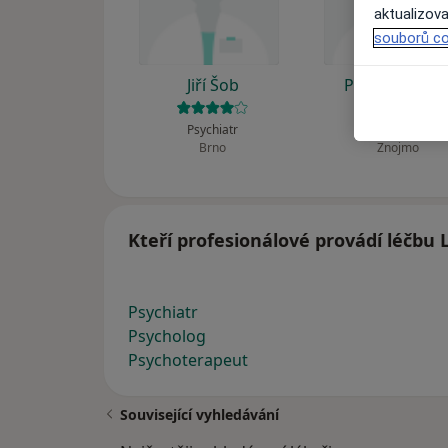
aktualizova
souborů co
Jiří Šob
Petra Kvačov
Psychiatr
Psychiatr
Brno
Znojmo
Kteří profesionálové provádí léčbu L
Psychiatr
Psycholog
Psychoterapeut
Související vyhledávání