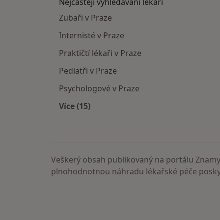
Nejčastěji vyhledávaní lékaři
Zubaři v Praze
Internisté v Praze
Praktičtí lékaři v Praze
Pediatři v Praze
Psychologové v Praze
Více (15)
Více v kategorii: Nejčastěji vyhledáva
Veškerý obsah publikovaný na portálu ZnamyL
plnohodnotnou náhradu lékařské péče poskyt