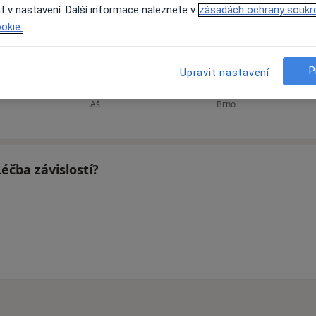
t v nastavení. Další informace naleznete v
zásadách ochrany soukr
okie.
á
Marie Knetlová
Ivana Greplová
M
P
Upravit nastavení
Psycholog
Psychiatr
Aš
Brno
éčba závislostí?