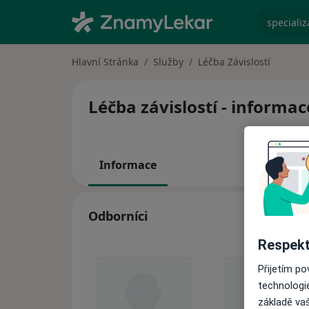
specializ
Hlavní Stránka
Služby
Léčba Závislostí
Léčba závislostí - informac
Informace
Odborníci
Respekt
Přijetím p
technologi
základě vaš