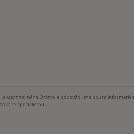
ní lékaři
ekar.cz zejména Otázky a odpovědi, má pouze informativní
ované specialistou.