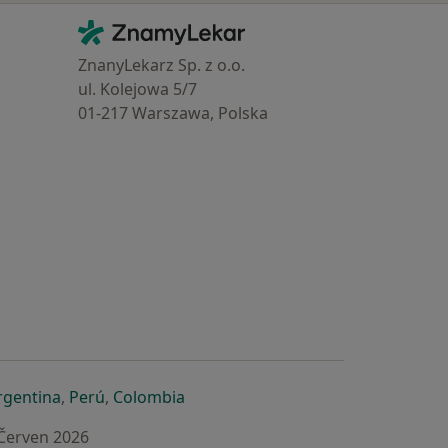
Kontakt
ZnamyLekar - Hlavní stránka
ZnanyLekarz Sp. z o.o.
ul. Kolejowa 5/7
01-217 Warszawa, Polska
e
é záložce
 v nové záložce
otevře v nové záložce
se otevře v nové záložce
se otevře v nové záložce
se otevře v nové záložce
rgentina
,
Perú
,
Colombia
 Červen 2026