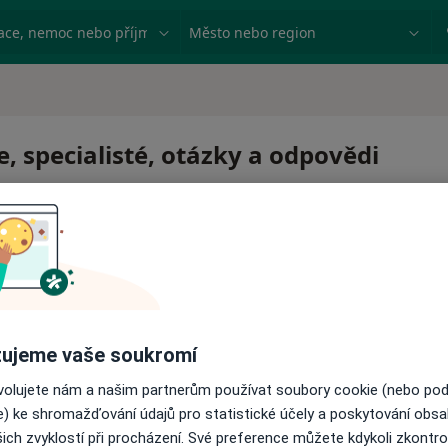
ace, nemoc nebo příjmení
Město nebo region
e, specialisté, otázky a odpovědi
ujeme vaše soukromí
ovolujete nám a našim partnerům používat soubory cookie (nebo po
e) ke shromažďování údajů pro statistické účely a poskytování obs
ich zvyklostí při procházení. Své preference můžete kdykoli zkontro