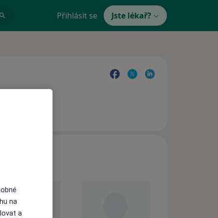
Přihlásit se
Jste lékař?
dobné
ahu na
lovat a