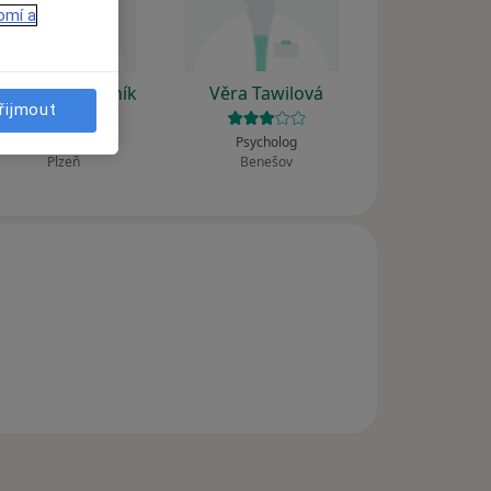
omí a
ilan Kolomazník
Věra Tawilová
řijmout
Psychiatr
Psycholog
Plzeň
Benešov