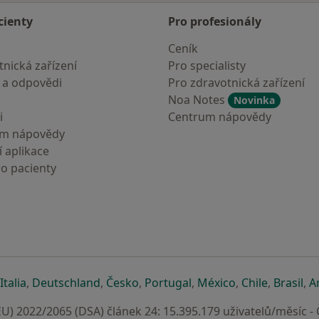
cienty
Pro profesionály
Ceník
nická zařízení
Pro specialisty
 a odpovědi
Pro zdravotnická zařízení
Noa Notes
Novinka
i
Centrum nápovědy
um nápovědy
 aplikace
ro pacienty
záložce
 v nové záložce
e otevře v nové záložce
se otevře v nové záložce
se otevře v nové záložce
se otevře v nové záložce
se otevře v nové záložc
se otevře v nov
se otevře
se 
Italia
,
Deutschland
,
Česko
,
Portugal
,
México
,
Chile
,
Brasil
,
A
U) 2022/2065 (DSA) článek 24: 15.395.179 uživatelů/měsíc -