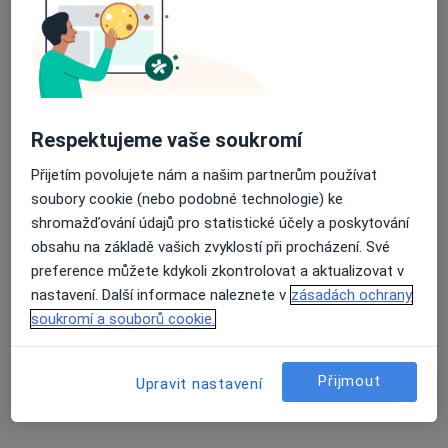
Jiří Šob
Psychiatr
Průměrné hodnocení na Apple a Play Store 4.5
Brno
Respektujeme vaše soukromí
Petra Kvačová
Přijetím povolujete nám a našim partnerům používat
Psychiatr
soubory cookie (nebo podobné technologie) ke
Znojmo
shromažďování údajů pro statistické účely a poskytování
obsahu na základě vašich zvyklostí při procházení. Své
Marie Knetlová
preference můžete kdykoli zkontrolovat a aktualizovat v
nastavení. Další informace naleznete v
zásadách ochrany
Psycholog
soukromí a souborů cookie.
Aš
Přijmout
Upravit nastavení
Ivana Greplová
Psychiatr