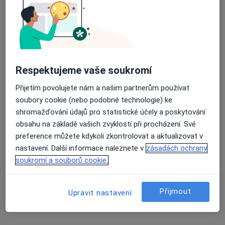
Jiří Šob
Psychiatr
Průměrné hodnocení na Apple a Play Store 4.5
Brno
Respektujeme vaše soukromí
Petra Kvačová
Přijetím povolujete nám a našim partnerům používat
Psychiatr
soubory cookie (nebo podobné technologie) ke
Znojmo
shromažďování údajů pro statistické účely a poskytování
obsahu na základě vašich zvyklostí při procházení. Své
Marie Knetlová
preference můžete kdykoli zkontrolovat a aktualizovat v
nastavení. Další informace naleznete v
zásadách ochrany
Psycholog
soukromí a souborů cookie.
Aš
Přijmout
Upravit nastavení
Ivana Greplová
Psychiatr