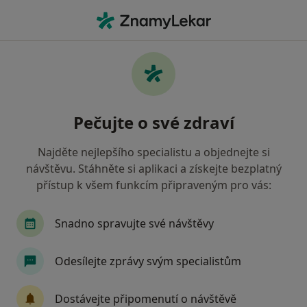
Hla
Ortoped • Třinec, moravskoslezský
Filtry
Mapa
Ortoped Třinec
Pečujte o své zdraví
Jak řadíme výsledky vyhledávání?
Najděte nejlepšího specialistu a objednejte si
návštěvu. Stáhněte si aplikaci a získejte bezplatný
Jakou pojišťovnu máte?
přístup k všem funkcím připraveným pro vás:
Všeobecná zdravotní pojišťovna
Oborová zdra
Snadno spravujte své návštěvy
Odesílejte zprávy svým specialistům
Dostávejte připomenutí o návštěvě