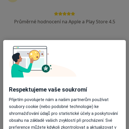
Průměrné hodnocení na Apple a Play Store 4.5
MUDr. Karel Kobierski
Ortoped
16 názorů
Březová 5/877, Havířov
•
Mapa
Odborný lékař ortopedie
Tento specialista nenabízí online rezervaci termínu na této adrese.
Rezervovat termín
Respektujeme vaše soukromí
Přijetím povolujete nám a našim partnerům používat
soubory cookie (nebo podobné technologie) ke
shromažďování údajů pro statistické účely a poskytování
obsahu na základě vašich zvyklostí při procházení. Své
preference můžete kdykoli zkontrolovat a aktualizovat v