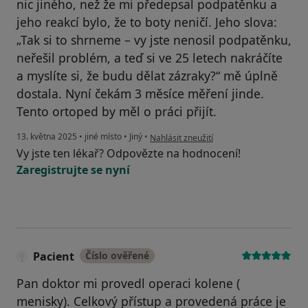
nic jiného, než že mi předepsal podpatěnku a
jeho reakcí bylo, že to boty neničí. Jeho slova:
„Tak si to shrneme – vy jste nenosil podpatěnku,
neřešil problém, a teď si ve 25 letech nakráčíte
a myslíte si, že budu dělat zázraky?“ mě úplně
dostala. Nyní čekám 3 měsíce měření jinde.
Tento ortoped by měl o práci přijít.
podle názoru uživatele Ondřej
13. května 2025
•
jiné místo
•
Jiný
•
Nahlásit zneužití
Vy jste ten lékař? Odpovězte na hodnocení!
Zaregistrujte se nyní
Pacient
Číslo ověřené
Pan doktor mi provedl operaci kolene (
menisky). Celkový přístup a provedená práce je