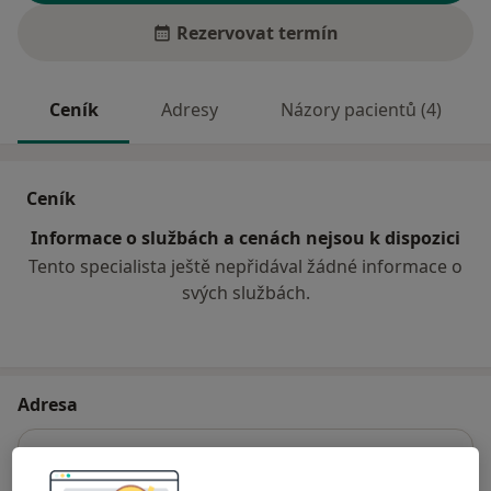
Rezervovat termín
Ceník
Adresy
Názory pacientů (4)
Ceník
Informace o službách a cenách nejsou k dispozici
Tento specialista ještě nepřidával žádné informace o
svých službách.
Adresa
Odborný lékař ortopedie
Vendryně 906, Vendryně,
Frýdek-Místek
739 94