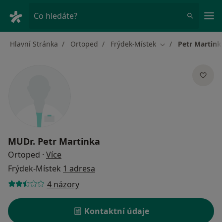
Hla
Co hledáte?
Hlavní Stránka
Ortoped
Frýdek-Místek
Petr Martink
Změna města
MUDr.
Petr Martinka
o specializacích
Ortoped
·
Více
Frýdek-Místek
1 adresa
4 názory
Kontaktní údaje