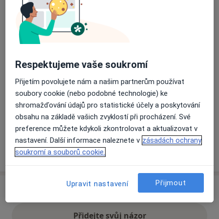
Přiblížit mapu
se otevře v nové záložce
Dostupnost
Na této adrese online kalendář není aktivní
Respektujeme vaše soukromí
Co mám v takové situaci udělat?
Přijetím povolujete nám a našim partnerům používat
soubory cookie (nebo podobné technologie) ke
Způsoby platby (soukromé návštěvy)
shromažďování údajů pro statistické účely a poskytování
Na teto adrese lékař přijímá pacienty na pojišťovnu
obsahu na základě vašich zvyklostí při procházení. Své
Detaily
preference můžete kdykoli zkontrolovat a aktualizovat v
nastavení. Další informace naleznete v
zásadách ochrany
Více
soukromí a souborů cookie.
o adrese
Přijmout
Upravit nastavení
Názory
Přidejte svůj názor