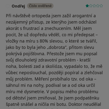
Ondřej
Číslo ověřené
O
Při návštěvě ortopeda jsem zažil arogantní a
nezájemný přístup, ze kterýho jsem odcházel
akorát s frustrací a znechucením. Měl jsem
pocit, že už dopředu věděl, co mi předepsat –
vložky na míru s 80% slevou, o které se tvářil,
jako by to byla jeho „dobrota“, přitom slevu
pokrývá pojišťovna. Přestože jsem mu popsal
svůj dlouholetý zdravotní problém - kratší
noha, bolesti zad a skolióza, vypadalo to, že mě
vůbec neposlouchal, později popíral a zlehčoval
můj problém. Měření probíhalo tzv. od oka –
sáhnul mi na nohy, podíval se a od oka určil
míru mé dysmetrie. V popisu mého problému
od dětství jsem zmiňoval, že jsem podpatěnku
špatně snášel a ničila mi botu. Doktor neudělal