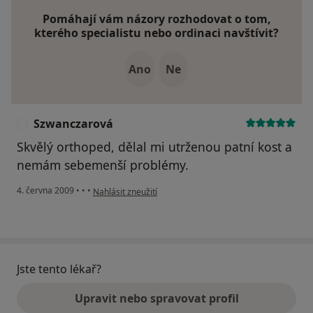
Pomáhají vám názory rozhodovat o tom,
kterého specialistu nebo ordinaci navštívit?
Ano
Ne
Szwanczarová
S
Skvělý orthoped, dělal mi utrženou patní kost a
nemám sebemenší problémy.
podle názoru uživatele Szwanczarová
4. června 2009
•
•
•
Nahlásit zneužití
Jste tento lékař?
Upravit nebo spravovat profil