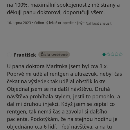
na 100%, maximální spokojenost z mé strany a
děkuji panu doktorovi, doporučuji všem.
podle názoru uživatele Paci
16. srpna 2023
•
Odborný lékař ortopedie
•
Jiný
•
Nahlásit zneužití
František
Číslo ověřené
F
U pana doktora Maritnka jsem byl cca 3 x.
Poprvé mi udělal rentgen a ultrazvuk, nebyl čas
čekat na výsledek tak udělal obstřik lokte.
Objednal jsem se na další návštěvu. Druhá
návštěva probíhala stylem, jestli to pomohlo, a
dal mi druhou injekci. Když jsem se zeptal co
rentgen, tak nemá čas a zavolal si dalšího
pacienta. Podotýkám, že na stejnou hodinu je
objednáno cca 6 lidí. Třetí návštěva, a na tu