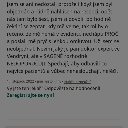
jsem se ani nedostal, protože i když jsem byl
objednán a řádně nahlášen na recepci, opět
nás tam bylo šest, jsem si dovolil po hodině
čekání se zeptat, kdy mě veme, tak mi bylo
řečeno, že mě nemá v evidenci, nechápu PROČ
a poslali mě pryč s lehkou omluvou. Už jsem se
neobjednal. Nevím jaký je pan doktor expert ve
Vendryni, ale v SAGENĚ rozhodně
NEDOPORUČUJI. Spěchájí, aby odbavili co
nejvíce pacientů a vůbec nenaslouchají, neléčí.
podle názoru uživatele František
1. listopadu 2022
•
jiné místo
•
Jiný
•
Nahlásit zneužití
Vy jste ten lékař? Odpovězte na hodnocení!
Zaregistrujte se nyní