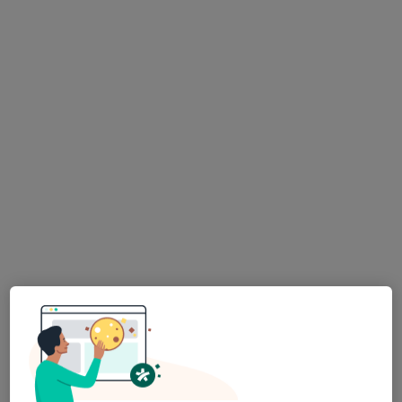
MUDr. Vítězslav Slavík
Onkolog, Gynekolog
20 názorů
Vocelova 5/603, Praha
•
Mapa
CGOP, s.r.o.
Tento specialista nenabízí online rezervaci termínu na této adrese.
Rezervovat termín