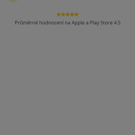
Průměrné hodnocení na Apple a Play Store 4.5
MUDr. Ivan Holeyšovský
Onkolog
7 názorů
Senovážné náměstí 22, Praha
•
Mapa
Onkologická poradna a homeopatie
Tento specialista nenabízí online rezervaci termínu na této adrese.
Rezervovat termín