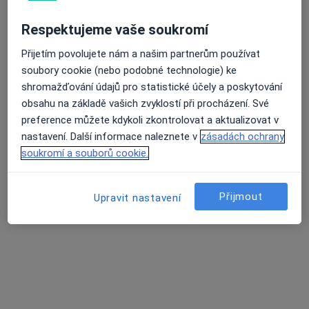
MUDr. Kateřina Košatová
Onkolog, Internista, Plicní lékař
Respektujeme vaše soukromí
1 názor
Přijetím povolujete nám a našim partnerům používat
Roentgenova 2/37, Praha
•
Mapa
soubory cookie (nebo podobné technologie) ke
Nemocnice Na Homolce
shromažďování údajů pro statistické účely a poskytování
Tento specialista nenabízí online rezervaci termínu na této adrese.
obsahu na základě vašich zvyklostí při procházení. Své
preference můžete kdykoli zkontrolovat a aktualizovat v
Rezervovat termín
nastavení. Další informace naleznete v
zásadách ochrany
soukromí a souborů cookie.
Přijmout
Upravit nastavení
Doc. MUDr. Tomáš Büchler
Onkolog