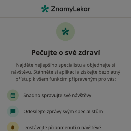
Hla
Onkolog • Praha 1, Praha, hl město Praha
Filtry
Mapa
Onkolog, Praha 1, Praha
Pečujte o své zdraví
Jak řadíme výsledky vyhledávání?
Najděte nejlepšího specialistu a objednejte si
návštěvu. Stáhněte si aplikaci a získejte bezplatný
Jakou pojišťovnu máte?
přístup k všem funkcím připraveným pro vás:
Všeobecná zdravotní pojišťovna
Zdravotní poj
Snadno spravujte své návštěvy
Odesílejte zprávy svým specialistům
Dostávejte připomenutí o návštěvě