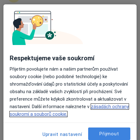
zahájení nebo pokračování léčby. Pokud to
potřebujete, můžete si také objednat návštěvu v
ordinaci.
Průměrné hodnocení na Apple a Play Store 4.5
Zobrazit profily specialistů
Jak to funguje?
Respektujeme vaše soukromí
Přijetím povolujete nám a našim partnerům používat
Odborníci
soubory cookie (nebo podobné technologie) ke
shromažďování údajů pro statistické účely a poskytování
obsahu na základě vašich zvyklostí při procházení. Své
preference můžete kdykoli zkontrolovat a aktualizovat v
David Vencour
nastavení. Další informace naleznete v
zásadách ochrany
soukromí a souborů cookie.
Internista
Boršov nad Vltavou
Přijmout
Upravit nastavení