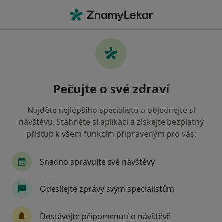
Hla
Co hledáte?
Hlavní Stránka
Nemoci
Cefalalgie
Cefalalgie - informace,
Pečujte o své zdraví
specialisté, otázky a odpovědi
Najděte nejlepšího specialistu a objednejte si
návštěvu. Stáhněte si aplikaci a získejte bezplatný
přístup k všem funkcím připraveným pro vás:
Informace
Snadno spravujte své návštěvy
Odesílejte zprávy svým specialistům
Dbejte o své zdraví
Zůstaňte doma a vyberte online konzultaci pro
Dostávejte připomenutí o návštěvě