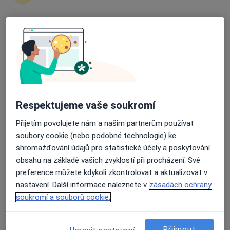
zahájení nebo pokračování léčby. Pokud to
potřebujete, můžete si také objednat návštěvu v
ordinaci.
Průměrné hodnocení na Apple a Play Store 4.5
Zobrazit profily specialistů
Jak to funguje?
Respektujeme vaše soukromí
Přijetím povolujete nám a našim partnerům používat
Odborníci
soubory cookie (nebo podobné technologie) ke
shromažďování údajů pro statistické účely a poskytování
obsahu na základě vašich zvyklostí při procházení. Své
David Vencour
preference můžete kdykoli zkontrolovat a aktualizovat v
nastavení. Další informace naleznete v
zásadách ochrany
Internista
soukromí a souborů cookie.
Boršov nad Vltavou
Přijmout