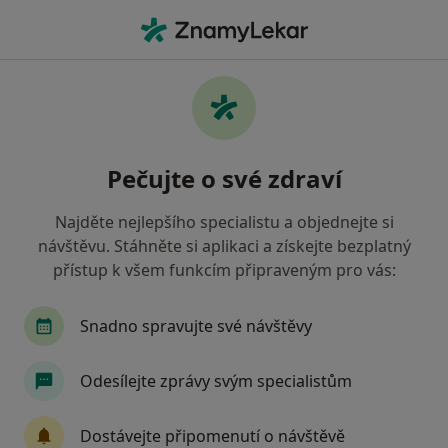
Hla
Co hledáte?
Hlavní Stránka
Nemoci
Aneuryzmata
Aneuryzmata - informace,
Pečujte o své zdraví
specialisté, otázky a odpovědi
Najděte nejlepšího specialistu a objednejte si
návštěvu. Stáhněte si aplikaci a získejte bezplatný
přístup k všem funkcím připraveným pro vás:
Informace
Snadno spravujte své návštěvy
Odesílejte zprávy svým specialistům
Dbejte o své zdraví
Zůstaňte doma a vyberte online konzultaci pro
Dostávejte připomenutí o návštěvě