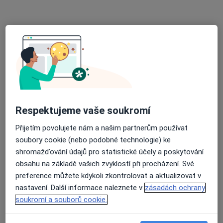
Vančurova 1548, Kladno
•
Mapa
Oblastní nemocnice Kladno
Tento specialista nenabízí online rezervaci termínu na této adrese.
Rezervovat termín
Respektujeme vaše soukromí
Přijetím povolujete nám a našim partnerům používat
soubory cookie (nebo podobné technologie) ke
shromažďování údajů pro statistické účely a poskytování
obsahu na základě vašich zvyklostí při procházení. Své
MUDr. Zdena Petržílková
preference můžete kdykoli zkontrolovat a aktualizovat v
Kardiolog
nastavení. Další informace naleznete v
zásadách ochrany
Opatovská 1763/11, Praha
•
Mapa
soukromí a souborů cookie.
MEDICO spol. s r.o.