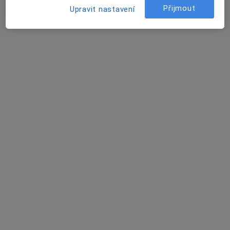
Tento specialista nenabízí online rezervaci termínu na této adrese.
Přijmout
Upravit nastavení
Rezervovat termín
MUDr. Vojtěch Suchan
Kardiolog, Internista
Antala Staška 1670/80, Praha
•
Mapa
MEDICON a.s. Poliklinika Budějovická
Tento specialista nenabízí online rezervaci termínu na této adrese.
Rezervovat termín