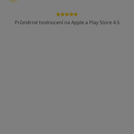
Průměrné hodnocení na Apple a Play Store 4.5
Vasyl Mykulin
Kardiolog
ve stresovickach 171/33 praha 6, Praha
•
Mapa
Ordinace
Tento specialista nenabízí online rezervaci termínu na této adrese.
Rezervovat termín