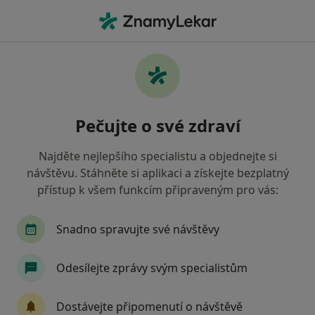
Hla
Kardiolog • Praha 6, Praha, hl město Praha
Filtry
Mapa
Kardiolog, Praha 6, Praha
Pečujte o své zdraví
Jak řadíme výsledky vyhledávání?
Najděte nejlepšího specialistu a objednejte si
návštěvu. Stáhněte si aplikaci a získejte bezplatný
Jakou pojišťovnu máte?
přístup k všem funkcím připraveným pro vás:
Všeobecná zdravotní pojišťovna
Zdravotní poj
Snadno spravujte své návštěvy
Odesílejte zprávy svým specialistům
Dostávejte připomenutí o návštěvě