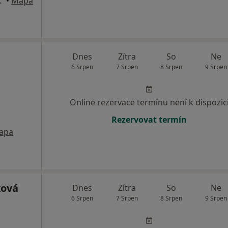
é Budějovice
•
Mapa
Dnes
Zítra
So
Ne
6 Srpen
7 Srpen
8 Srpen
9 Srpen
Online rezervace termínu není k dispozic
Rezervovat termín
apa
ková
Dnes
Zítra
So
Ne
6 Srpen
7 Srpen
8 Srpen
9 Srpen