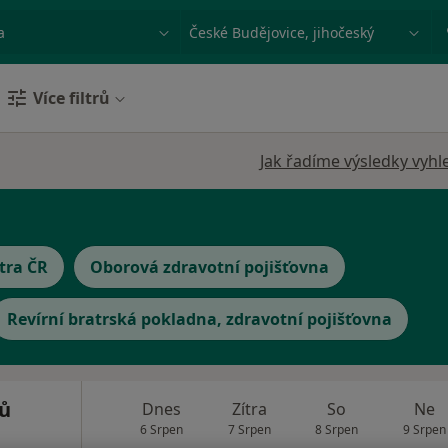
ace, nemoc nebo příjmení
Město nebo region
Více filtrů
Jak řadíme výsledky vyhl
tra ČR
Oborová zdravotní pojišťovna
Revírní bratrská pokladna, zdravotní pojišťovna
ů
Dnes
Zítra
So
Ne
6 Srpen
7 Srpen
8 Srpen
9 Srpen