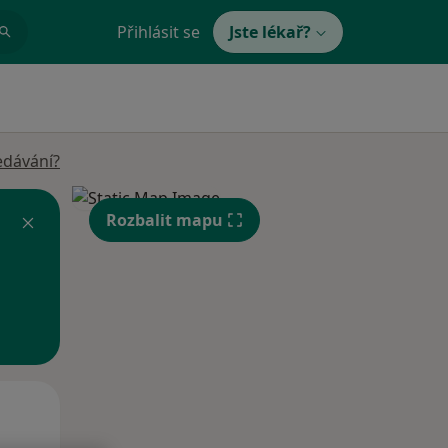
Přihlásit se
Jste lékař?
edávání?
Rozbalit mapu
Po
Út
St
10 Srpen
11 Srpen
12 Srpen