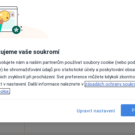
Online rezervace termínu není k dispozic
Rezervovat termín
Mapa
ujeme vaše soukromí
ovolujete nám a našim partnerům používat soubory cookie (nebo po
rová
Dnes
Zítra
So
Ne
e) ke shromažďování údajů pro statistické účely a poskytování obs
6 Srpen
7 Srpen
8 Srpen
9 Srpen
ich zvyklostí při procházení. Své preference můžete kdykoli zkontro
t v nastavení. Další informace naleznete v
zásadách ochrany soukr
okie.
Online rezervace termínu není k dispozic
Rezervovat termín
pa
P
Upravit nastavení
st