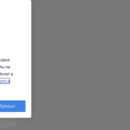
i
dobné
Po
Út
St
ahu na
10 Srpen
11 Srpen
12 Srpen
lovat a
omí a
i
řijmout