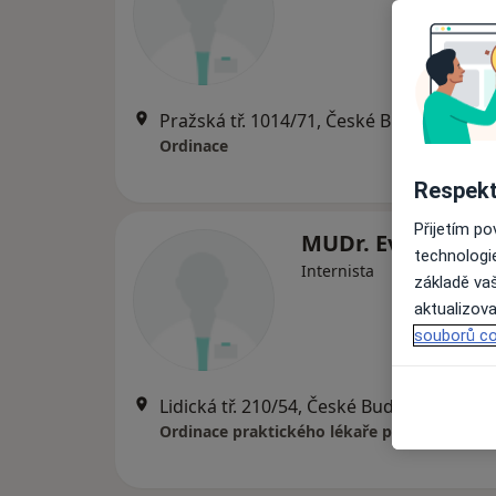
Pražská tř. 1014/71, České Budějovice
•
Ordinace
Respekt
Přijetím p
MUDr. Eva Prühe
technologi
Internista
základě vaš
aktualizova
souborů co
Lidická tř. 210/54, České Budějovice
•
Ma
Ordinace praktického lékaře pro děti a doro