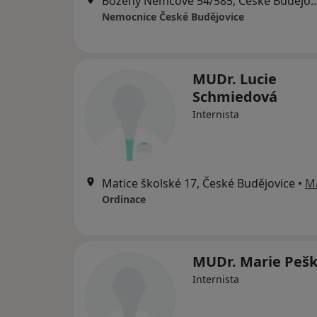
Boženy Němcové 54/585, Česk
Nemocnice České Budějovice
MUDr. Lucie
Schmiedová
Internista
Matice školské 17, České Budějovice
•
M
Ordinace
MUDr. Marie Peš
Internista