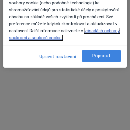
Ordinace gynekologa
soubory cookie (nebo podobné technologie) ke
shromažďování údajů pro statistické účely a poskytování
Tento specialista nenabízí online rezervaci termínu na této adrese.
obsahu na základě vašich zvyklostí při procházení. Své
Rezervovat termín
preference můžete kdykoli zkontrolovat a aktualizovat v
nastavení. Další informace naleznete v
zásadách ochrany
soukromí a souborů cookie.
K dispozici jsou specialisté
Přijmout
Upravit nastavení
Tito specialisté se nacházejí mimo Litomyšl,
pardubický, v oblastech blízkých vašemu
vyhledávání.