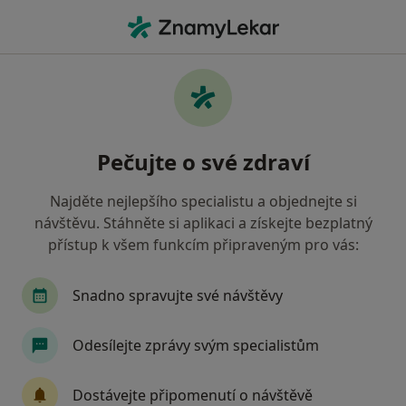
Hla
Gynekolog • Litomyšl, pardubický
Filtry
• 1
Mapa
Doporučení gynekologové s Zdravotní
Pečujte o své zdraví
pojišťovna ministerstva vnitra ČR Litomyšl
Jak řadíme výsledky vyhledávání?
Najděte nejlepšího specialistu a objednejte si
návštěvu. Stáhněte si aplikaci a získejte bezplatný
přístup k všem funkcím připraveným pro vás:
Snadno spravujte své návštěvy
Odesílejte zprávy svým specialistům
MUDr. Harald Čadílek
Dostávejte připomenutí o návštěvě
Gynekolog