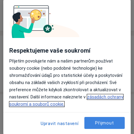
Rezervovat termín
Ceník
Adresy
Názory pacientů
Ceník
Respektujeme vaše soukromí
Informace o službách a cenách nejsou k dispozici
Přijetím povolujete nám a našim partnerům používat
Tento specialista ještě nepřidával žádné informace o
soubory cookie (nebo podobné technologie) ke
svých službách.
shromažďování údajů pro statistické účely a poskytování
obsahu na základě vašich zvyklostí při procházení. Své
preference můžete kdykoli zkontrolovat a aktualizovat v
nastavení. Další informace naleznete v
zásadách ochrany
Adresa
soukromí a souborů cookie.
Ordinace
Přijmout
Upravit nastavení
Svitavy