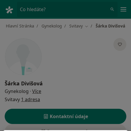
Hla
Co hledáte?
Hlavní Stránka
Gynekolog
Svitavy
Šárka Divišová
Změna města
Šárka Divišová
o specializacích
Gynekolog
·
Více
Svitavy
1 adresa
Kontaktní údaje