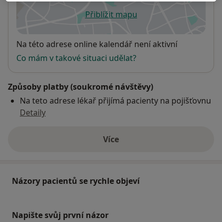
Přiblížit mapu
se otevře v nové záložce
Dostupnost
Na této adrese online kalendář není aktivní
Co mám v takové situaci udělat?
Způsoby platby (soukromé návštěvy)
Na teto adrese lékař přijímá pacienty na pojišťovnu
Detaily
Více
o adrese
Názory pacientů se rychle objeví
Napište svůj první názor