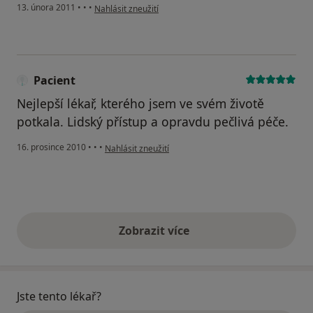
podle názoru uživatele Váš účet byl odstraněn
13. února 2011
•
•
•
Nahlásit zneužití
Pacient
Nejlepší lékař, kterého jsem ve svém životě
potkala. Lidský přístup a opravdu pečlivá péče.
podle názoru uživatele Pacient
16. prosince 2010
•
•
•
Nahlásit zneužití
Zobrazit více
výše uvedené názory
Jste tento lékař?