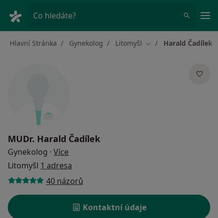
Hla
Co hledáte?
Hlavní Stránka
Gynekolog
Litomyšl
Harald Čadílek
Změna města
MUDr.
Harald Čadílek
o specializacích
Gynekolog
·
Více
Litomyšl
1 adresa
40 názorů
Kontaktní údaje