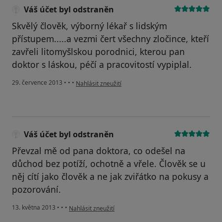
Váš účet byl odstraněn
Skvělý člověk, výborný lékař s lidským
přístupem.....a vezmi čert všechny zločince, kteří
zavřeli litomyšlskou porodnici, kterou pan
doktor s láskou, péčí a pracovitostí vypiplal.
podle názoru uživatele Váš účet byl odstraněn
29. července 2013
•
•
•
Nahlásit zneužití
Váš účet byl odstraněn
Převzal mě od pana doktora, co odešel na
důchod bez potíží, ochotně a vřele. Člověk se u
něj cítí jako člověk a ne jak zviřátko na pokusy a
pozorování.
podle názoru uživatele Váš účet byl odstraněn
13. května 2013
•
•
•
Nahlásit zneužití