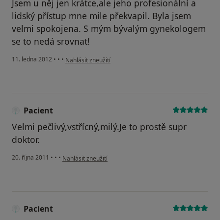
Jsem u něj jen krátce,ale jeho profesionální a
lidský přístup mne mile překvapil. Byla jsem
velmi spokojena. S mým bývalým gynekologem
se to nedá srovnat!
podle názoru uživatele Váš účet byl odstraněn
11. ledna 2012
•
•
•
Nahlásit zneužití
Pacient
Velmi pečlivý,vstřícný,milý.Je to prostě supr
doktor.
podle názoru uživatele Pacient
20. října 2011
•
•
•
Nahlásit zneužití
Pacient