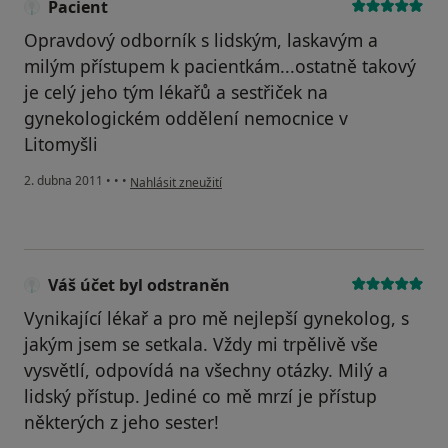
Pacient
Opravdový odborník s lidským, laskavým a
milým přístupem k pacientkám...ostatně takový
je celý jeho tým lékařů a sestřiček na
gynekologickém oddělení nemocnice v
Litomyšli
podle názoru uživatele Pacient
2. dubna 2011
•
•
•
Nahlásit zneužití
Váš účet byl odstraněn
Vynikající lékař a pro mě nejlepší gynekolog, s
jakým jsem se setkala. Vždy mi trpělivě vše
vysvětlí, odpovídá na všechny otázky. Milý a
lidský přístup. Jediné co mě mrzí je přístup
některých z jeho sester!