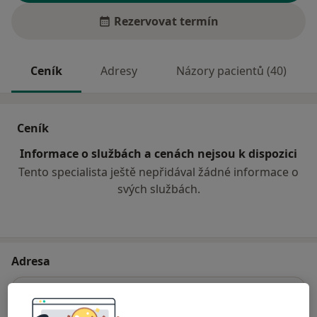
Rezervovat termín
Ceník
Adresy
Názory pacientů (40)
Ceník
Informace o službách a cenách nejsou k dispozici
Tento specialista ještě nepřidával žádné informace o
svých službách.
Adresa
Ordinace gynekologa
Trstěnická 911,
Litomyšl
570 01