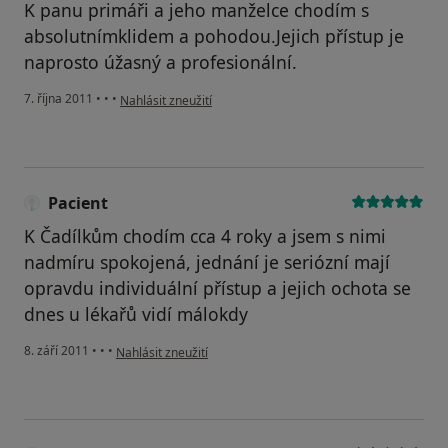
K panu primáři a jeho manželce chodím s
absolutnímklidem a pohodou.Jejich přístup je
naprosto úžasný a profesionální.
podle názoru uživatele Pacient
7. října 2011
•
•
•
Nahlásit zneužití
Pacient
K Čadílkům chodím cca 4 roky a jsem s nimi
nadmíru spokojená, jednání je seriózní mají
opravdu individuální přístup a jejich ochota se
dnes u lékařů vidí málokdy
podle názoru uživatele Pacient
8. září 2011
•
•
•
Nahlásit zneužití