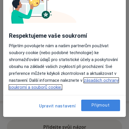
Přiblížit mapu
se otevře v nové záložce
Dostupnost
Na této adrese online kalendář není aktivní
Respektujeme vaše soukromí
Co mám v takové situaci udělat?
Přijetím povolujete nám a našim partnerům používat
soubory cookie (nebo podobné technologie) ke
Způsoby platby (soukromé návštěvy)
shromažďování údajů pro statistické účely a poskytování
Na teto adrese lékař přijímá pacienty na pojišťovnu
obsahu na základě vašich zvyklostí při procházení. Své
Detaily
preference můžete kdykoli zkontrolovat a aktualizovat v
nastavení. Další informace naleznete v
zásadách ochrany
soukromí a souborů cookie.
Více
o adrese
Přijmout
Upravit nastavení
Názory
Přidejte svůj názor