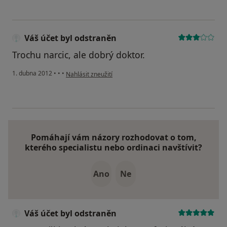
Váš účet byl odstraněn
Trochu narcic, ale dobrý doktor.
podle názoru uživatele Váš účet byl odstraněn
1. dubna 2012
•
•
•
Nahlásit zneužití
Pomáhají vám názory rozhodovat o tom,
kterého specialistu nebo ordinaci navštívit?
Ano
Ne
Váš účet byl odstraněn