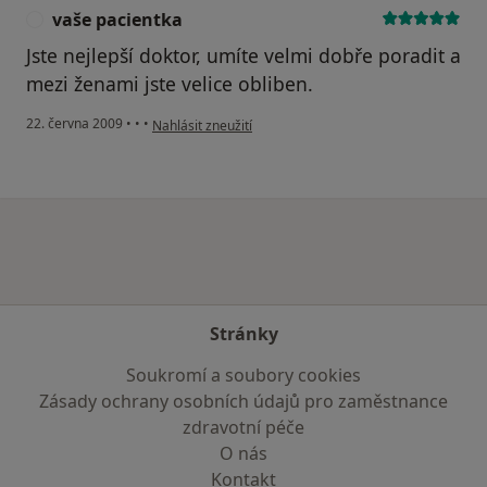
vaše pacientka
V
Jste nejlepší doktor, umíte velmi dobře poradit a
mezi ženami jste velice obliben.
podle názoru uživatele vaše pacientka
22. června 2009
•
•
•
Nahlásit zneužití
Stránky
Soukromí a soubory cookies
Zásady ochrany osobních údajů pro zaměstnance
zdravotní péče
O nás
Kontakt