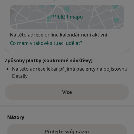
Přiblížit mapu
se otevře v nové záložce
Dostupnost
Na této adrese online kalendář není aktivní
Co mám v takové situaci udělat?
Způsoby platby (soukromé návštěvy)
Na teto adrese lékař přijímá pacienty na pojišťovnu
Detaily
Více
o adrese
Názory
Přidejte svůj názor