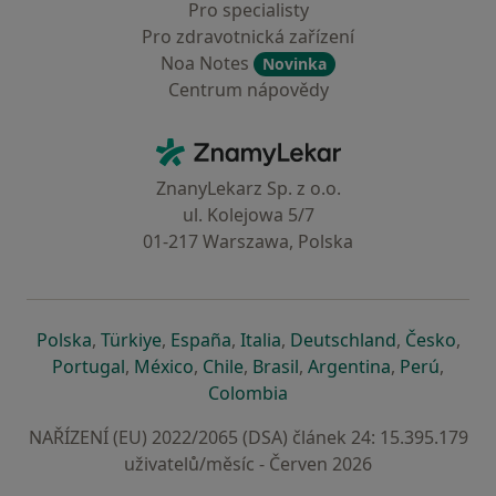
Pro specialisty
Pro zdravotnická zařízení
Noa Notes
Novinka
Centrum nápovědy
Kontakt
ZnamyLekar - Hlavní stránka
ZnanyLekarz Sp. z o.o.
ul. Kolejowa 5/7
01-217 Warszawa, Polska
se otevře v nové záložce
se otevře v nové záložce
se otevře v nové záložce
se otevře v nové záložce
se otevře v 
se o
Polska
,
Türkiye
,
España
,
Italia
,
Deutschland
,
Česko
,
se otevře v nové záložce
se otevře v nové záložce
se otevře v nové záložce
se otevře v nové záložc
se otevře v 
se ote
Portugal
,
México
,
Chile
,
Brasil
,
Argentina
,
Perú
,
se otevře v nové záložce
Colombia
NAŘÍZENÍ (EU) 2022/2065 (DSA) článek 24: 15.395.179
uživatelů/měsíc - Červen 2026