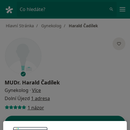
Hla
Co hledáte?
Hlavní Stránka
Gynekolog
Harald Čadílek
MUDr.
Harald Čadílek
o specializacích
Gynekolog
·
Více
Dolní Újezd
1 adresa
1 názor
Kontaktní údaje