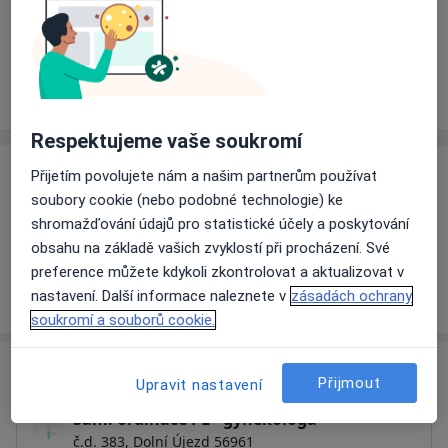
Rezervovat termín
Ceník
Adresy
Názory pacientů (1)
Respektujeme vaše soukromí
Přijetím povolujete nám a našim partnerům používat
Ceník
soubory cookie (nebo podobné technologie) ke
Informace o službách a cenách nejsou k dispozici
shromažďování údajů pro statistické účely a poskytování
Tento specialista ještě nepřidával žádné informace o
obsahu na základě vašich zvyklostí při procházení. Své
svých službách.
preference můžete kdykoli zkontrolovat a aktualizovat v
nastavení. Další informace naleznete v
zásadách ochrany
soukromí a souborů cookie.
Adresa
Přijmout
Upravit nastavení
Sam. ordinace PL - gynekologa
č.d. 383,
Dolní Újezd 56961