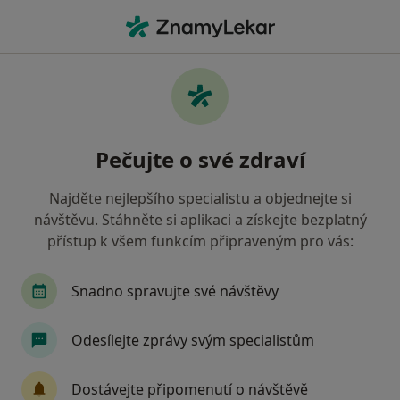
Hla
Neurolog • Litomyšl, pardubický
Filtry
• 1
Mapa
Doporučení neurologové s Zdravotní
Pečujte o své zdraví
pojišťovna ministerstva vnitra ČR Litomyšl
Jak řadíme výsledky vyhledávání?
Najděte nejlepšího specialistu a objednejte si
návštěvu. Stáhněte si aplikaci a získejte bezplatný
přístup k všem funkcím připraveným pro vás:
Snadno spravujte své návštěvy
Odesílejte zprávy svým specialistům
MUDr. Markéta Sychrová
Dostávejte připomenutí o návštěvě
Neurolog