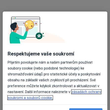
Litomyšlská 322, Česká Třebová
•
Mapa
Sam.ord.lék.spec. - neurologie
Tento specialista nenabízí online rezervaci termínu na této adrese.
Rezervovat termín
Respektujeme vaše soukromí
Přijetím povolujete nám a našim partnerům používat
soubory cookie (nebo podobné technologie) ke
shromažďování údajů pro statistické účely a poskytování
obsahu na základě vašich zvyklostí při procházení. Své
MUDr. Miroslava Ludvíková
preference můžete kdykoli zkontrolovat a aktualizovat v
Neurolog
nastavení. Další informace naleznete v
zásadách ochrany
9 názorů
soukromí a souborů cookie.
Eimova 294, Polička
•
Mapa