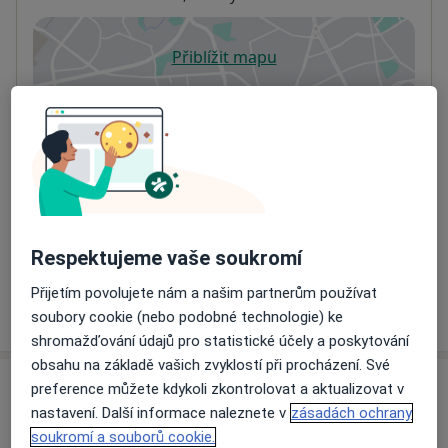
Přiblížit mapu
se otevře v nové záložce
Dostupnost
Na této adrese online kalendář není aktivní
Co mám v takové situaci udělat?
Způsoby platby (soukromé návštěvy)
Na teto adrese lékař přijímá pacienty na pojišťovnu
Detaily
Respektujeme vaše soukromí
Přijetím povolujete nám a našim partnerům používat
Více
soubory cookie (nebo podobné technologie) ke
o adrese
shromažďování údajů pro statistické účely a poskytování
obsahu na základě vašich zvyklostí při procházení. Své
preference můžete kdykoli zkontrolovat a aktualizovat v
Názory
nastavení. Další informace naleznete v
zásadách ochrany
soukromí a souborů cookie.
Přidejte svůj názor