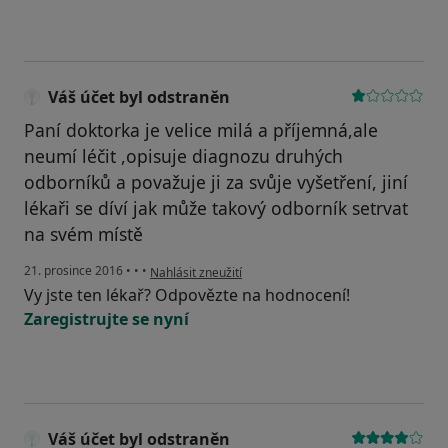
Váš účet byl odstraněn
Paní doktorka je velice milá a příjemná,ale
neumí léčit ,opisuje diagnozu druhých
odborníků a považuje ji za svůje vyšetření, jiní
lékaři se díví jak může takový odborník setrvat
na svém místě
podle názoru uživatele Váš účet byl odstraněn
21. prosince 2016
•
•
•
Nahlásit zneužití
Vy jste ten lékař? Odpovězte na hodnocení!
Zaregistrujte se nyní
Váš účet byl odstraněn