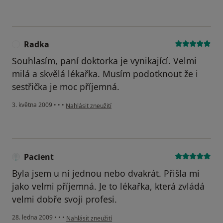
Radka
R
Souhlasím, paní doktorka je vynikající. Velmi
milá a skvělá lékařka. Musím podotknout že i
sestřička je moc příjemná.
podle názoru uživatele Radka
3. května 2009
•
•
•
Nahlásit zneužití
Pacient
Byla jsem u ní jednou nebo dvakrát. Přišla mi
jako velmi příjemná. Je to lékařka, která zvládá
velmi dobře svoji profesi.
podle názoru uživatele Pacient
28. ledna 2009
•
•
•
Nahlásit zneužití