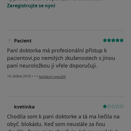
Zaregistrujte se nyní
Pacient
Paní doktorka má profesionální přístup k
pacientovi,po nemilých zkušenostech s jinou
paní neuroložkou ji vřele doporučuji.
podle názoru uživatele Pacient
16. ledna 2010
•
•
•
Nahlásit zneužití
kvetinka
K
Chodila som k pani doktorke a tá ma liečila na
obyč. blokádu. Keď som neustále za ňou