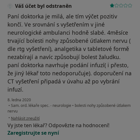
Váš účet byl odstraněn
Paní doktorka je milá, ale tím výčet pozitiv
končí. Ve srovnání s vyšetřením v jiné
neurologické ambulanci hodně slabé. 4měsíce
trvající bolesti nohy způsobené útlakem nervu (
dle rtg vyšetření), analgetika v tabletové formě
nezabírají a navíc způsobují bolest žaludku.
paní doktorka navrhuje podání infuzí( i přesto,
že jiný lékař toto nedoporučuje). doporučení na
CT vyšetření připadá v úvahu až po vybrání
infuzí.
8. ledna 2020
•
Sam. ord. lékaře spec. - neurologie
•
bolesti nohy způsobené útlakem
nervu
podle názoru uživatele Váš účet byl odstraněn
•
Nahlásit zneužití
Vy jste ten lékař? Odpovězte na hodnocení!
Zaregistrujte se nyní