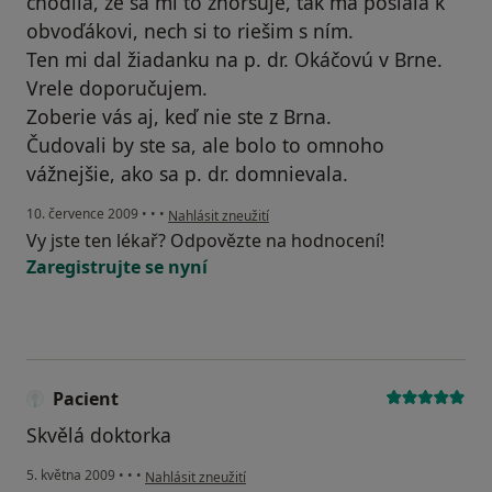
chodila, že sa mi to zhoršuje, tak ma poslala k
obvoďákovi, nech si to riešim s ním.
Ten mi dal žiadanku na p. dr. Okáčovú v Brne.
Vrele doporučujem.
Zoberie vás aj, keď nie ste z Brna.
Čudovali by ste sa, ale bolo to omnoho
vážnejšie, ako sa p. dr. domnievala.
podle názoru uživatele kvetinka
10. července 2009
•
•
•
Nahlásit zneužití
Vy jste ten lékař? Odpovězte na hodnocení!
Zaregistrujte se nyní
Pacient
Skvělá doktorka
podle názoru uživatele Pacient
5. května 2009
•
•
•
Nahlásit zneužití