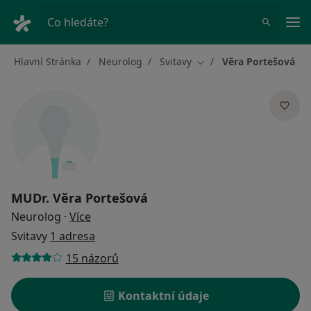
Hla
Co hledáte?
Hlavní Stránka
Neurolog
Svitavy
Věra Portešová
Změna města
MUDr.
Věra Portešová
o specializacích
Neurolog
·
Více
Svitavy
1 adresa
15 názorů
Kontaktní údaje