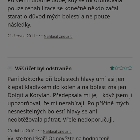
Po velmi dlouhé době, kdy se mi ordinovala
pouze rehabilitace se konečně někdo začal
starat o důvod mých bolestí a ne pouze
následky.
podle názoru uživatele Pacient
21. června 2011
•
•
•
Nahlásit zneužití
Váš účet byl odstraněn
Paní doktorka při bolestech hlavy umí asi jen
klepat kladívkem do kolen a na bolest zná jen
Dolgit a Korylan. Předepsala mi je, i když jsem ji
upozorňoval, že mi nezabírají. Po příčině mých
nesnesitelných bolestí hlavy se ani
neobtěžovala pátrat. Vřele nedoporučuji.
podle názoru uživatele Váš účet byl odstraněn
20. dubna 2010
•
•
•
Nahlásit zneužití
Vy jste ten lékař? Odpovězte na hodnocení!