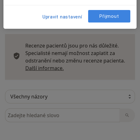
Přijmout
Upravit nastavení
15 názorů
Recenze pacientů jsou pro nás důležité.
Specialisté nemají možnost zaplatit za
odstranění nebo změnu recenze pacienta.
Další informace o názorech
Další informace.
Hledejte v názorech