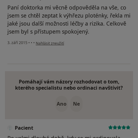
Paní doktorka mi věcně odpověděla na vše, co
jsem se chtěl zeptat k výhřezu ploténky, řekla mi
jaké jsou další možnosti léčby a rizika. Celkově
jsem byl s přístupem spokojený.
podle názoru uživatele Váš účet byl odstraněn
3. září 2015
•
•
•
Nahlásit zneužití
Pomáhají vám názory rozhodovat o tom,
kterého specialistu nebo ordinaci navštívit?
Ano
Ne
Pacient