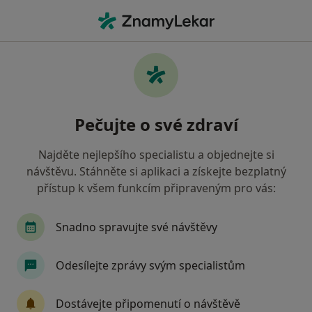
Hla
Co hledáte?
Hlavní Stránka
Neurolog
Svitavy
Aleš Reif
Změna města
Pečujte o své zdraví
Najděte nejlepšího specialistu a objednejte si
návštěvu. Stáhněte si aplikaci a získejte bezplatný
přístup k všem funkcím připraveným pro vás:
MUDr.
Aleš Reif
o specializacích
Neurolog
·
Více
Snadno spravujte své návštěvy
Svitavy
1 adresa
6 názorů
Odesílejte zprávy svým specialistům
Kontaktní údaje
Dostávejte připomenutí o návštěvě