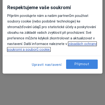
Respektujeme vaše soukromí
Přiblížit mapu
se otevře v nové záložce
Přijetím povolujete nám a našim partnerům používat
soubory cookie (nebo podobné technologie) ke
Dostupnost
shromažďování údajů pro statistické účely a poskytování
Na této adrese online kalendář není aktivní
obsahu na základě vašich zvyklostí při procházení. Své
Co mám v takové situaci udělat?
preference můžete kdykoli zkontrolovat a aktualizovat v
nastavení. Další informace naleznete v
zásadách ochrany
Způsoby platby (soukromé návštěvy)
soukromí a souborů cookie.
Na teto adrese lékař přijímá pacienty na pojišťovnu
Detaily
Přijmout
Upravit nastavení
Více
o adrese
Názory
Přidejte svůj názor