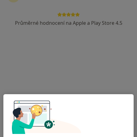
Rezervovat termín
Průměrné hodnocení na Apple a Play Store 4.5
Ceník
Adresy
Názory pacientů (6)
Ceník
Informace o službách a cenách nejsou k dispozici
Tento specialista ještě nepřidával žádné informace o
svých službách.
Adresa
Ordinace specialisty-dětská neurolog.
Kollárova 22,
Svitavy
56802