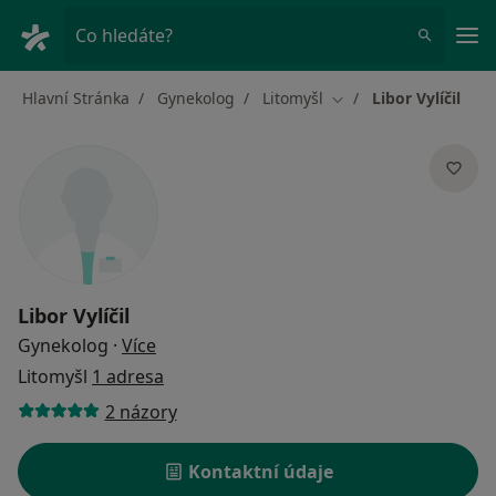
Hla
Co hledáte?
Hlavní Stránka
Gynekolog
Litomyšl
Libor Vylíčil
Změna města
Libor Vylíčil
o specializacích
Gynekolog
·
Více
Litomyšl
1 adresa
2 názory
Kontaktní údaje