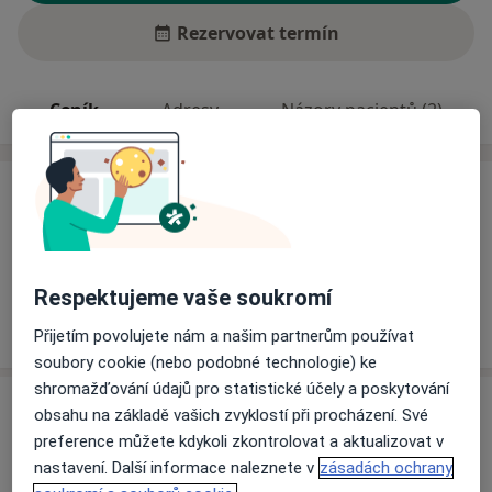
Rezervovat termín
Ceník
Adresy
Názory pacientů (2)
Ceník
Informace o službách a cenách nejsou k dispozici
Tento specialista ještě nepřidával žádné informace o
svých službách.
Respektujeme vaše soukromí
Přijetím povolujete nám a našim partnerům používat
soubory cookie (nebo podobné technologie) ke
shromažďování údajů pro statistické účely a poskytování
Adresa
obsahu na základě vašich zvyklostí při procházení. Své
preference můžete kdykoli zkontrolovat a aktualizovat v
Ordinace
nastavení. Další informace naleznete v
zásadách ochrany
Litomyšl