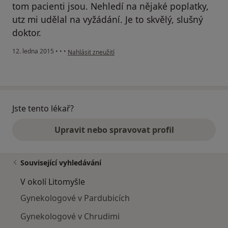
tom pacienti jsou. Nehledí na nějaké poplatky,
utz mi udělal na vyžádání. Je to skvělý, slušný
doktor.
podle názoru uživatele Váš účet byl odstraněn
12. ledna 2015
•
•
•
Nahlásit zneužití
Jste tento lékař?
Upravit nebo spravovat profil
Související vyhledávání
V okolí Litomyšle
Gynekologové v Pardubicích
Gynekologové v Chrudimi