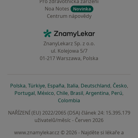
Pro zdravotnická zařízení
Noa Notes
Novinka
Centrum nápovědy
Kontakt
ZnamyLekar - Hlavní stránka
ZnanyLekarz Sp. z o.o.
ul. Kolejowa 5/7
01-217 Warszawa, Polska
se otevře v nové záložce
se otevře v nové záložce
se otevře v nové záložce
se otevře v nové záložce
se otevře v 
se o
Polska
,
Türkiye
,
España
,
Italia
,
Deutschland
,
Česko
,
se otevře v nové záložce
se otevře v nové záložce
se otevře v nové záložce
se otevře v nové záložc
se otevře v 
se ote
Portugal
,
México
,
Chile
,
Brasil
,
Argentina
,
Perú
,
se otevře v nové záložce
Colombia
NAŘÍZENÍ (EU) 2022/2065 (DSA) článek 24: 15.395.179
uživatelů/měsíc - Červen 2026
www.znamylekar.cz © 2026 - Najděte si lékaře a