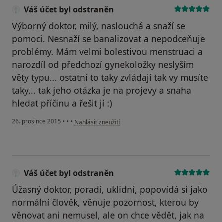
Váš účet byl odstraněn
Výborný doktor, milý, naslouchá a snaží se
pomoci. Nesnaží se banalizovat a nepodceňuje
problémy. Mám velmi bolestivou menstruaci a
narozdíl od předchozí gynekoložky neslyším
věty typu... ostatní to taky zvládají tak vy musíte
taky... tak jeho otázka je na projevy a snaha
hledat příčinu a řešit jí :)
podle názoru uživatele Váš účet byl odstraněn
26. prosince 2015
•
•
•
Nahlásit zneužití
Váš účet byl odstraněn
Úžasný doktor, poradí, uklidní, popovídá si jako
normální člověk, věnuje pozornost, kterou by
věnovat ani nemusel, ale on chce vědět, jak na