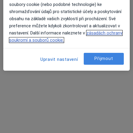
14 názorů
soubory cookie (nebo podobné technologie) ke
shromažďování údajů pro statistické účely a poskytování
Adresa 1
Adresa 2
obsahu na základě vašich zvyklostí při procházení. Své
preference můžete kdykoli zkontrolovat a aktualizovat v
Slovenská 35, Sokolov
•
Mapa
nastavení. Další informace naleznete v
zásadách ochrany
Gastroenterologická ambulance
soukromí a souborů cookie.
Tento specialista nenabízí online rezervaci termínu na této adrese.
Přijmout
Upravit nastavení
Rezervovat termín
Irena Martykánová