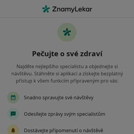
Hla
Gastroenterolog • Sokolov, karlovarský
Filtry
Mapa
Gastroenterolog Sokolov
Pečujte o své zdraví
Jak řadíme výsledky vyhledávání?
Najděte nejlepšího specialistu a objednejte si
návštěvu. Stáhněte si aplikaci a získejte bezplatný
Jakou pojišťovnu máte?
přístup k všem funkcím připraveným pro vás:
Snadno spravujte své návštěvy
Odesílejte zprávy svým specialistům
Dostávejte připomenutí o návštěvě