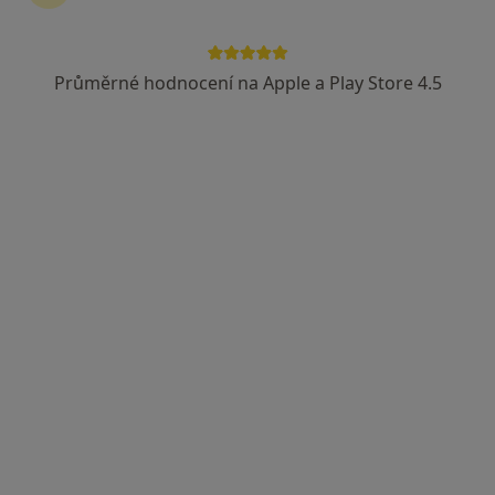
MUDr. Jiří Štuksa
Gastroenterolog
Průměrné hodnocení na Apple a Play Store 4.5
19 názorů
Mlýnské nábřeží 507/5, Karlovy Vary
•
Mapa
GASTROCENTRUM KARLOVY VARY, s.r.o.
Tento specialista nenabízí online rezervaci termínu na této adrese.
Rezervovat termín
MUDr. Jan Kirchner