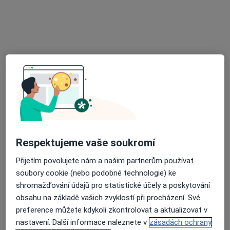
Tento specialista nenabízí online rezervaci termínu na této adrese.
Rezervovat termín
Respektujeme vaše soukromí
Libuše Dudysová
Přijetím povolujete nám a našim partnerům používat
Fyzioterapeut, Neurolog
soubory cookie (nebo podobné technologie) ke
Viniční 235, Brno
•
Mapa
shromažďování údajů pro statistické účely a poskytování
CRL
obsahu na základě vašich zvyklostí při procházení. Své
Tento specialista nenabízí online rezervaci termínu na této adrese.
preference můžete kdykoli zkontrolovat a aktualizovat v
nastavení. Další informace naleznete v
zásadách ochrany
Rezervovat termín