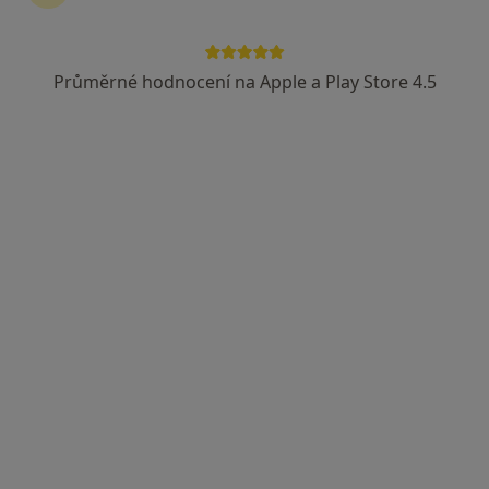
Radomír Máša
Fyzioterapeut, Ortoped
Průměrné hodnocení na Apple a Play Store 4.5
Široká 401/16, Brno
•
Mapa
Ordinace
Tento specialista nenabízí online rezervaci termínu na této adrese.
Rezervovat termín
Doc. MUDr. Pavel Strnad
Fyzioterapeut, Neurolog