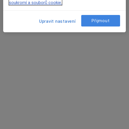
soukromí a souborů cookie.
Přijmout
Upravit nastavení
Bc. Eliška Vejrostová
Fyzioterapeut
1 názor
Vodová 108, Brno
•
Mapa
FYZIOELIŠKA
Tento specialista nenabízí online rezervaci termínu na této adrese.
Rezervovat termín