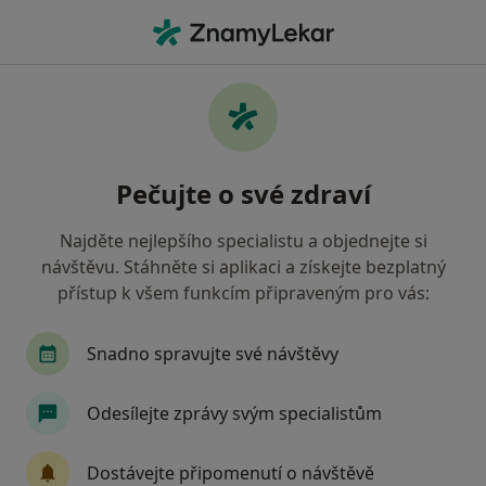
Hla
Fyzioterapeut • Kuřim, jihomoravský
Filtry
Mapa
Fyzioterapeut Kuřim
Pečujte o své zdraví
Jak řadíme výsledky vyhledávání?
Najděte nejlepšího specialistu a objednejte si
návštěvu. Stáhněte si aplikaci a získejte bezplatný
Jakou pojišťovnu máte?
přístup k všem funkcím připraveným pro vás:
Snadno spravujte své návštěvy
Odesílejte zprávy svým specialistům
Dostávejte připomenutí o návštěvě