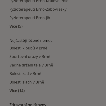
Fyzioterapeuti Brno-Královo Pole
Fyzioterapeuti Brno-Žabovřesky
Fyzioterapeuti Brno-jih
Více (5)
Více v kategorii: Fyzioterapeuti v okolí
Nejčastěji léčené nemoci
Bolesti kloubů v Brně
Sportovní úrazy v Brně
Vadné držení těla v Brně
Bolesti zad v Brně
Bolesti šlach v Brně
Více (14)
Více v kategorii: Nejčastěji léčené nemoci
Zdravotní pojišťovny