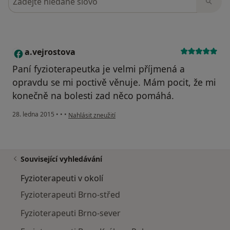
a.vejrostova
A
Paní fyzioterapeutka je velmi příjmená a
opravdu se mi poctivě věnuje. Mám pocit, že mi
konečně na bolesti zad něco pomáhá.
podle názoru uživatele a.vejrostova
28. ledna 2015
•
•
•
Nahlásit zneužití
Související vyhledávání
Fyzioterapeuti v okolí
Fyzioterapeuti Brno-střed
Fyzioterapeuti Brno-sever