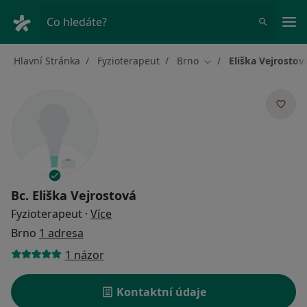
Hla
Co hledáte?
Hlavní Stránka
Fyzioterapeut
Brno
Eliška Vejrostov
Změna města
Bc.
Eliška Vejrostová
o specializacích
Fyzioterapeut
·
Více
Brno
1 adresa
1 názor
Kontaktní údaje