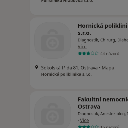
Poliklinika Hrabůvka s.r.o.
Hornická poliklin
s.r.o.
Diagnostik, Chirurg, Diab
Více
44 názorů
Sokolská třída 81, Ostrava
•
Mapa
Hornická poliklinika s.r.o.
Fakultní nemocni
Ostrava
Diagnostik, Anesteziolog, 
·
Více
15 názorů