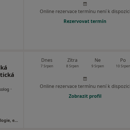
Online rezervace termínu není k dispozic
Rezervovat termín
Dnes
Zítra
Ne
Po
ská
7 Srpen
8 Srpen
9 Srpen
10 Srpe
tická
Online rezervace termínu není k dispozic
·
kolog
Zobrazit profil
Gynartis, s.r.o., gynekologie, dětská gynekologie, estetická gynekologie