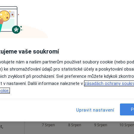
pa
850 Kč
vá
Dnes
Zítra
Ne
Po
7 Srpen
8 Srpen
9 Srpen
10 Srpe
ujeme vaše soukromí
·
Více
ovolujete nám a našim partnerům používat soubory cookie (nebo po
Online rezervace termínu není k dispozic
e) ke shromažďování údajů pro statistické účely a poskytování obs
ich zvyklostí při procházení. Své preference můžete kdykoli zkontro
Rezervovat termín
t v nastavení. Další informace naleznete v
zásadách ochrany soukr
okie.
P
Upravit nastavení
Dnes
Zítra
Ne
Po
7 Srpen
8 Srpen
9 Srpen
10 Srpe
t,