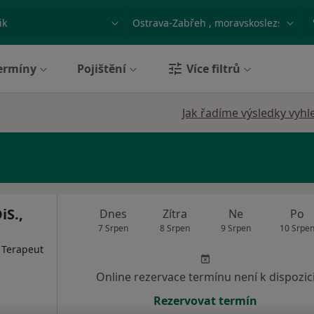
ace, nemoc nebo příjmení
Město nebo region
ermíny
Pojištění
Více filtrů
Jak řadíme výsledky vyhl
iS.,
Dnes
Zítra
Ne
Po
7 Srpen
8 Srpen
9 Srpen
10 Srpe
, Terapeut
Online rezervace termínu není k dispozic
Rezervovat termín