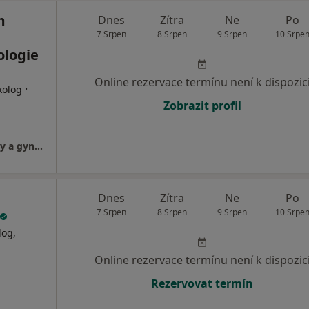
m
Dnes
Zítra
Ne
Po
7 Srpen
8 Srpen
9 Srpen
10 Srpe
ologie
Online rezervace termínu není k dispozic
·
kolog
Zobrazit profil
FETMED - Centrum fetální medicíny, genetiky a gynekologie
Dnes
Zítra
Ne
Po
7 Srpen
8 Srpen
9 Srpen
10 Srpe
log,
Online rezervace termínu není k dispozic
Rezervovat termín