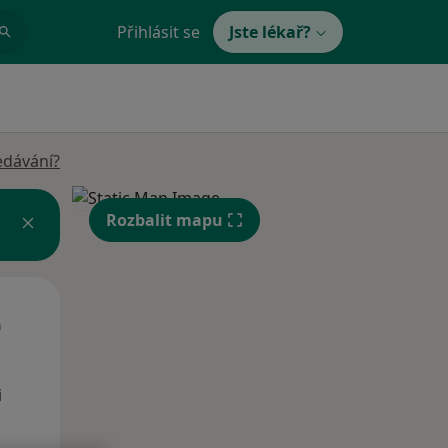
Přihlásit se
Jste lékař?
edávání?
Rozbalit mapu
Út
St
Čt
n
11 Srpen
12 Srpen
13 Srpen
i