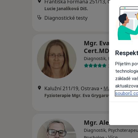
Františka Formana 251/13, Ostrava
•
Ma
Lucie Janalíková DiS.
Diagnostické testy
Mgr. Eva Grygaro
Cert.MDT
Respekt
Diagnostik, Fyzioterapeut
Přijetím p
3 názory
technologi
základě vaš
aktualizova
Kalužní 211/19, Ostrava
•
Mapa
souborů co
Fyzioterapie Mgr. Eva Grygarová
Mgr. Aleš Miska
Diagnostik, Psychoterapeu
·
Více
Psycholog