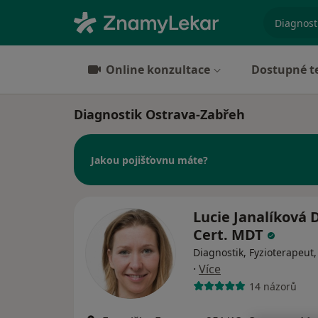
specializ
Online konzultace
Dostupné t
Diagnostik Ostrava-Zabřeh
Jakou pojišťovnu máte?
Lucie Janalíková D
Cert. MDT
Diagnostik, Fyzioterapeut
·
Více
14 názorů