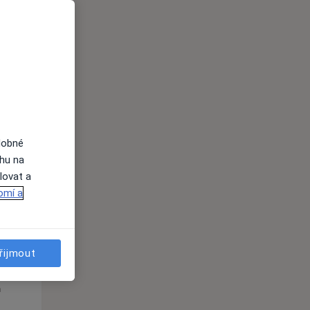
Út
St
Čt
n
11 Srpen
12 Srpen
13 Srpen
dobné
i
ahu na
lovat a
omí a
řijmout
Út
St
Čt
n
11 Srpen
12 Srpen
13 Srpen