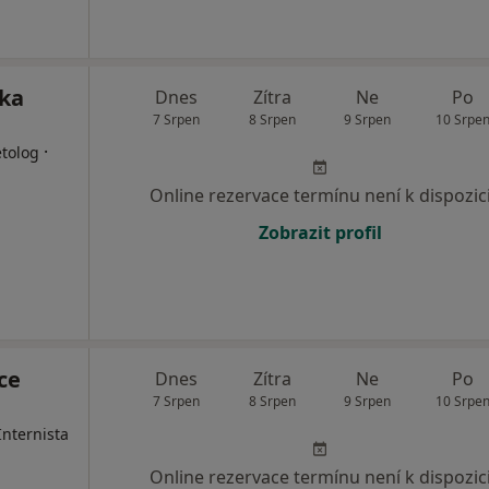
ika
Dnes
Zítra
Ne
Po
7 Srpen
8 Srpen
9 Srpen
10 Srpe
·
etolog
Online rezervace termínu není k dispozic
Zobrazit profil
ce
Dnes
Zítra
Ne
Po
7 Srpen
8 Srpen
9 Srpen
10 Srpe
Internista
Online rezervace termínu není k dispozic