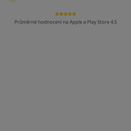
MUDr. Jan Rokyta
Diagnostik, Praktický lékař
Průměrné hodnocení na Apple a Play Store 4.5
18 názorů
Adresa 1
Adresa 2
Loučná 112, Lom
•
Mapa
Ord. praktického lékaře pro dospělé
Tento specialista nenabízí online rezervaci termínu na této adrese.
Rezervovat termín