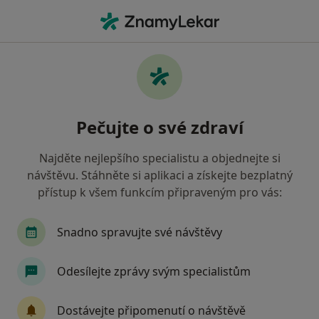
Hla
Diagnostik • Duchcov, ústecký
Filtry
Mapa
Diagnostik Duchcov
Pečujte o své zdraví
Jak řadíme výsledky vyhledávání?
Najděte nejlepšího specialistu a objednejte si
návštěvu. Stáhněte si aplikaci a získejte bezplatný
Jakou pojišťovnu máte?
přístup k všem funkcím připraveným pro vás:
Snadno spravujte své návštěvy
Odesílejte zprávy svým specialistům
Dostávejte připomenutí o návštěvě