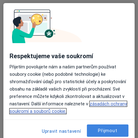
Diagnostik
Teplice
•
Mapa
Ordinace
Tento specialista nenabízí online rezervaci termínu na této adrese.
Rezervovat termín
Respektujeme vaše soukromí
Přijetím povolujete nám a našim partnerům používat
soubory cookie (nebo podobné technologie) ke
shromažďování údajů pro statistické účely a poskytování
obsahu na základě vašich zvyklostí při procházení. Své
preference můžete kdykoli zkontrolovat a aktualizovat v
nastavení. Další informace naleznete v
zásadách ochrany
soukromí a souborů cookie.
Petra Havlová
Diagnostik
Přijmout
Upravit nastavení
Teplice
•
Mapa