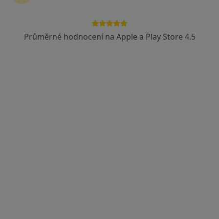
MUDr. Jarmil Šafránek
Chirurg
Průměrné hodnocení na Apple a Play Store 4.5
Alej Svobody 80, Plzeň
•
Mapa
Chirurgická klinika LF UK a FN v Plzni
Tento specialista nenabízí online rezervaci termínu na této adrese.
Rezervovat termín
MUDr. Jana Bierhanzlová
Chirurg