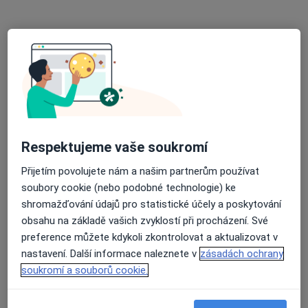
Tento specialista nenabízí online rezervaci termínu na této adrese.
Rezervovat termín
Respektujeme vaše soukromí
Přijetím povolujete nám a našim partnerům používat
soubory cookie (nebo podobné technologie) ke
MUDr. Alexej Thöndel
shromažďování údajů pro statistické účely a poskytování
Chirurg
obsahu na základě vašich zvyklostí při procházení. Své
preference můžete kdykoli zkontrolovat a aktualizovat v
Voldušská 750, Rokycany
•
Mapa
nastavení. Další informace naleznete v
zásadách ochrany
Rokycanská nemocnice
soukromí a souborů cookie.
Tento specialista nenabízí online rezervaci termínu na této adrese.
Rezervovat termín