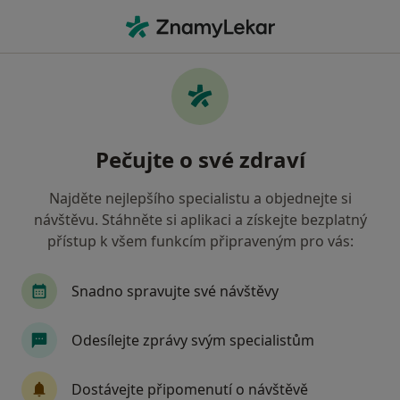
Hla
Chirurg • Rokycany, plzeňský
Filtry
Mapa
Chirurg Rokycany
Pečujte o své zdraví
Jak řadíme výsledky vyhledávání?
Najděte nejlepšího specialistu a objednejte si
návštěvu. Stáhněte si aplikaci a získejte bezplatný
Jakou pojišťovnu máte?
přístup k všem funkcím připraveným pro vás:
Snadno spravujte své návštěvy
Odesílejte zprávy svým specialistům
Dostávejte připomenutí o návštěvě