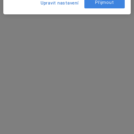
Přijmout
Upravit nastavení
MUDr. Alan Sutnar
Chirurg
Edvarda Beneše 13, Plzeň
•
Mapa
Fakultní nemocnice Plzeň
Tento specialista nenabízí online rezervaci termínu na této adrese.
Rezervovat termín