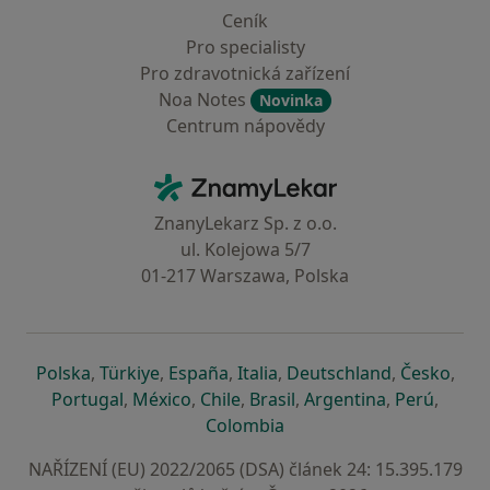
Ceník
Pro specialisty
Pro zdravotnická zařízení
Noa Notes
Novinka
Centrum nápovědy
Kontakt
ZnamyLekar - Hlavní stránka
ZnanyLekarz Sp. z o.o.
ul. Kolejowa 5/7
01-217 Warszawa, Polska
se otevře v nové záložce
se otevře v nové záložce
se otevře v nové záložce
se otevře v nové záložce
se otevře v 
se o
Polska
,
Türkiye
,
España
,
Italia
,
Deutschland
,
Česko
,
se otevře v nové záložce
se otevře v nové záložce
se otevře v nové záložce
se otevře v nové záložc
se otevře v 
se ote
Portugal
,
México
,
Chile
,
Brasil
,
Argentina
,
Perú
,
se otevře v nové záložce
Colombia
NAŘÍZENÍ (EU) 2022/2065 (DSA) článek 24: 15.395.179