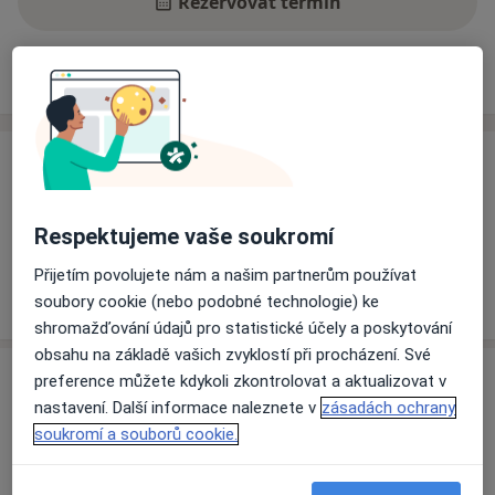
Rezervovat termín
Ceník
Adresy
Názory pacientů
Ceník
Informace o službách a cenách nejsou k dispozici
Respektujeme vaše soukromí
Tento specialista ještě nepřidával žádné informace o
svých službách.
Přijetím povolujete nám a našim partnerům používat
soubory cookie (nebo podobné technologie) ke
shromažďování údajů pro statistické účely a poskytování
obsahu na základě vašich zvyklostí při procházení. Své
Adresa
preference můžete kdykoli zkontrolovat a aktualizovat v
nastavení. Další informace naleznete v
zásadách ochrany
Fakultní nemocnice Plzeň
soukromí a souborů cookie.
Edvarda Beneše 1128/13,
Plzeň
305 99