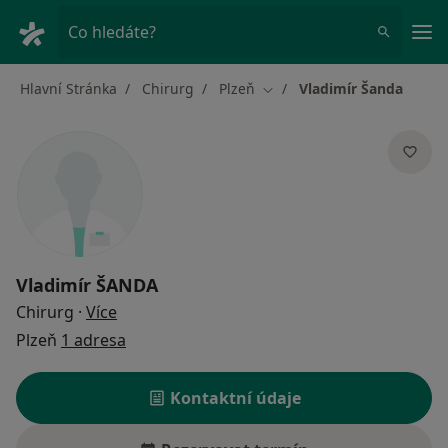
Hla
Co hledáte?
Hlavní Stránka
Chirurg
Plzeň
Vladimír Šanda
Změna města
Vladimír ŠANDA
o specializacích
Chirurg
·
Více
Plzeň
1 adresa
Kontaktní údaje