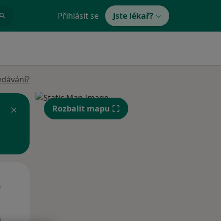
Přihlásit se
Jste lékař?
edávání?
Rozbalit mapu
Út
St
Čt
n
11 Srpen
12 Srpen
13 Srpen
i