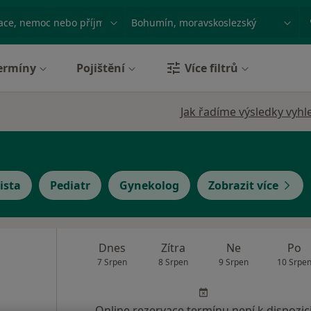
ace, nemoc nebo příjmení
Město nebo region
ermíny
Pojištění
Více filtrů
Jak řadíme výsledky vyhl
ista
Pediatr
Gynekolog
Zobrazit více
Dnes
Zítra
Ne
Po
7 Srpen
8 Srpen
9 Srpen
10 Srpe
Online rezervace termínu není k dispozic