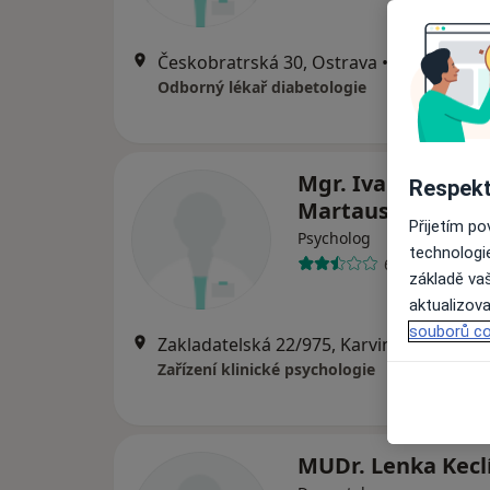
Českobratrská 30, Ostrava
•
Mapa
Odborný lékař diabetologie
Mgr. Ivanka
Respekt
Martausová
Přijetím p
Psycholog
technologi
6 názorů
základě vaš
aktualizova
souborů co
Zakladatelská 22/975, Karviná
•
Mapa
Zařízení klinické psychologie
MUDr. Lenka Kecl