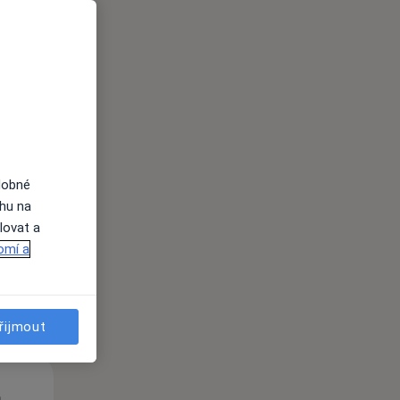
Út
St
Čt
n
11 Srpen
12 Srpen
13 Srpen
dobné
ahu na
lovat a
i
omí a
řijmout
Út
St
Čt
n
11 Srpen
12 Srpen
13 Srpen