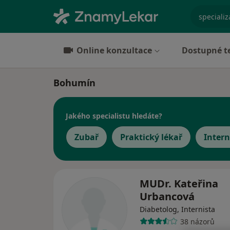
specializ
Online konzultace
Dostupné t
Bohumín
Jakého specialistu hledáte?
Zubař
Praktický lékař
Intern
MUDr. Kateřina
Urbancová
Diabetolog, Internista
38 názorů