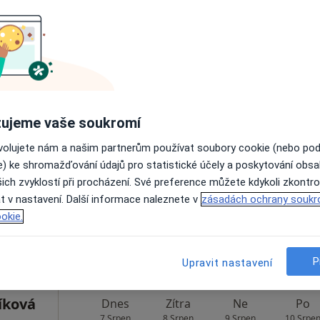
Rezervovat termín
Dnes
Zítra
Ne
Po
ujeme vaše soukromí
7 Srpen
8 Srpen
9 Srpen
10 Srpe
ovolujete nám a našim partnerům používat soubory cookie (nebo po
e) ke shromažďování údajů pro statistické účely a poskytování obs
ich zvyklostí při procházení. Své preference můžete kdykoli zkontro
Online rezervace termínu není k dispozic
t v nastavení. Další informace naleznete v
zásadách ochrany soukr
Rezervovat termín
okie.
P
Upravit nastavení
íková
Dnes
Zítra
Ne
Po
7 Srpen
8 Srpen
9 Srpen
10 Srpe