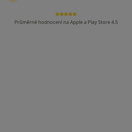
Průměrné hodnocení na Apple a Play Store 4.5
MUDr. Andrzej Kubiena
Anesteziolog
1 názor
Dělnická 24/1132, Havířov
•
Mapa
Nemocnice s polikl. Havířov
Tento specialista nenabízí online rezervaci termínu na této adrese.
Rezervovat termín