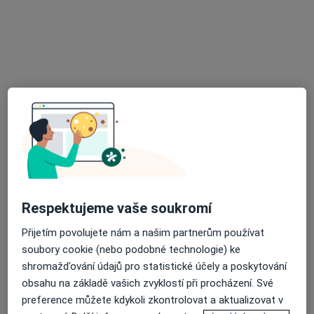
Radim Koukal
Anesteziolog, Chirurg
1 názor
Ostrava
•
Mapa
Ordinace
Tento specialista nenabízí online rezervaci termínu na této adrese.
Rezervovat termín
Respektujeme vaše soukromí
Přijetím povolujete nám a našim partnerům používat
soubory cookie (nebo podobné technologie) ke
shromažďování údajů pro statistické účely a poskytování
obsahu na základě vašich zvyklostí při procházení. Své
MUDr. Kateřina Grabková
preference můžete kdykoli zkontrolovat a aktualizovat v
Praktický lékař