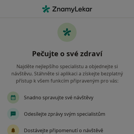
Hla
Bohumín, moravskoslezský
Filtry
Mapa
Bohumín
Pečujte o své zdraví
Jak řadíme výsledky vyhledávání?
Najděte nejlepšího specialistu a objednejte si
návštěvu. Stáhněte si aplikaci a získejte bezplatný
Jakého specialistu hledáte?
přístup k všem funkcím připraveným pro vás:
Zubař
Praktický lékař
Internista
Ped
Snadno spravujte své návštěvy
Odesílejte zprávy svým specialistům
Dostávejte připomenutí o návštěvě