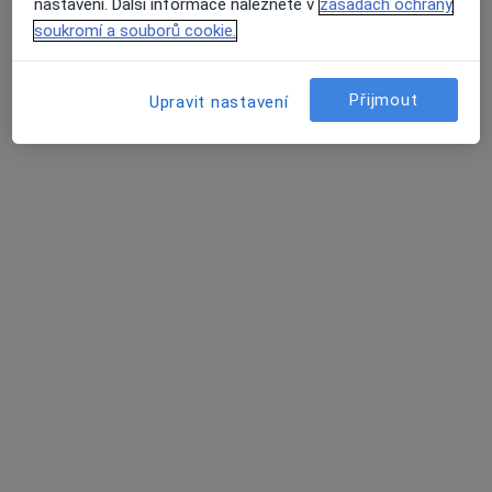
nastavení. Další informace naleznete v
zásadách ochrany
14 názorů
soukromí a souborů cookie.
Zdrav. středisko 720, Dětmarovice
•
Mapa
Praktický lékař pro dospělé
Přijmout
Upravit nastavení
Tento specialista nenabízí online rezervaci termínu na této adrese.
Rezervovat termín
Miloš Pištělák
Chirurg
1 názor