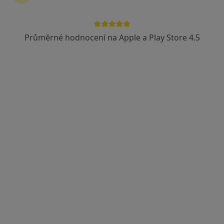
Průměrné hodnocení na Apple a Play Store 4.5
Roman Danč
Anesteziolog
Praha
•
Mapa
Ordinace
Tento specialista nenabízí online rezervaci termínu na této adrese.
Rezervovat termín