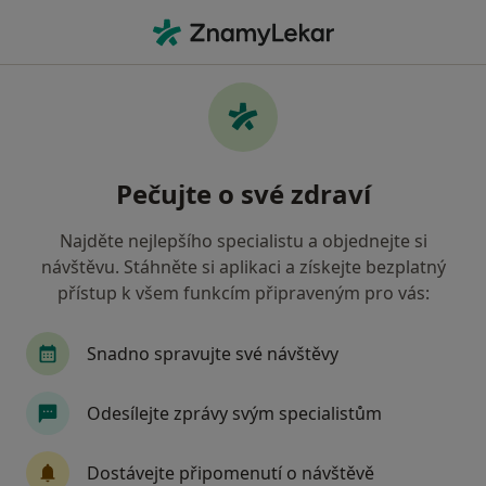
Hla
Anesteziolog • Praha 8, Praha, hl město Praha
Filtry
Mapa
Anesteziolog, Praha 8, Praha
Pečujte o své zdraví
Jak řadíme výsledky vyhledávání?
Najděte nejlepšího specialistu a objednejte si
návštěvu. Stáhněte si aplikaci a získejte bezplatný
Jakou pojišťovnu máte?
přístup k všem funkcím připraveným pro vás:
Všeobecná zdravotní pojišťovna
Zdravotní poj
Snadno spravujte své návštěvy
Odesílejte zprávy svým specialistům
Dostávejte připomenutí o návštěvě