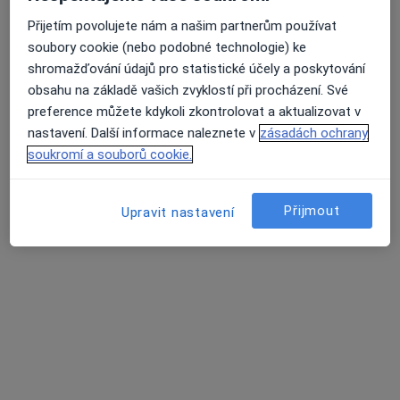
MUDr. Richard Fajt
Přijetím povolujete nám a našim partnerům používat
Anesteziolog
soubory cookie (nebo podobné technologie) ke
shromažďování údajů pro statistické účely a poskytování
Šrobárova 50, Praha
•
Mapa
obsahu na základě vašich zvyklostí při procházení. Své
Fakultní nemocnice Královské Vinohrady, LDN
preference můžete kdykoli zkontrolovat a aktualizovat v
Tento specialista nenabízí online rezervaci termínu na této adrese.
nastavení. Další informace naleznete v
zásadách ochrany
soukromí a souborů cookie.
Rezervovat termín
Přijmout
Upravit nastavení
Radka Štambachová
Anesteziolog