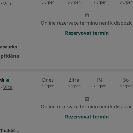
5 Srpen
6 Srpen
7 Srpen
8 Srpen
·
Více
Online rezervace termínu není k dispozic
Rezervovat termín
rapeutka
 přidána
vá
Dnes
Zítra
Pá
So
5 Srpen
6 Srpen
7 Srpen
8 Srpen
·
Více
Online rezervace termínu není k dispozic
Rezervovat termín
Psychoterapeutické sanatorium Ondřejov, AT oddělení