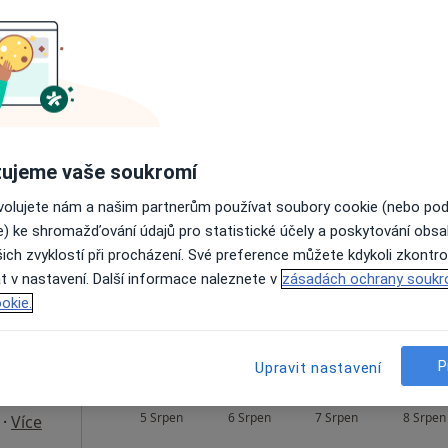
Dnes
Zítra
Pá
So
5 Srpen
6 Srpen
7 Srpen
8 Srpen
·
Více
ujeme vaše soukromí
Online rezervace termínu není k dispozic
ovolujete nám a našim partnerům používat soubory cookie (nebo po
e) ke shromažďování údajů pro statistické účely a poskytování obs
Rezervovat termín
ich zvyklostí při procházení. Své preference můžete kdykoli zkontro
t v nastavení. Další informace naleznete v
zásadách ochrany soukr
okie.
2 000 Kč
P
Upravit nastavení
o
Dnes
Zítra
Pá
So
5 Srpen
6 Srpen
7 Srpen
8 Srpen
·
Více