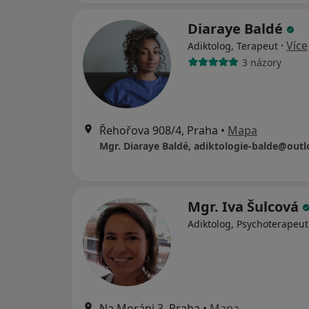
Diaraye Baldé
·
Více
Adiktolog, Terapeut
3 názory
Řehořova 908/4, Praha
•
Mapa
Mgr. Diaraye Baldé, adiktologie-balde@outl
Mgr. Iva Šulcová
Adiktolog, Psychoterapeut
Na Moráni 3, Praha
•
Mapa