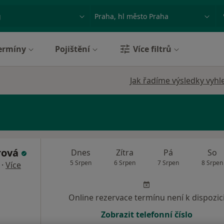
ace, nemoc nebo příjmení
Město nebo region
ermíny
Pojištění
Více filtrů
Jak řadíme výsledky vyhl
rová
Dnes
Zítra
Pá
So
5 Srpen
6 Srpen
7 Srpen
8 Srpen
·
Více
Online rezervace termínu není k dispozic
Zobrazit telefonní číslo