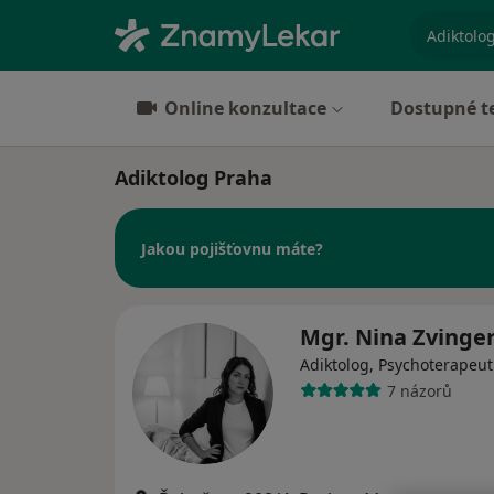
specializ
Online konzultace
Dostupné t
Adiktolog Praha
Jakou pojišťovnu máte?
Mgr. Nina Zvinge
Adiktolog, Psychoterapeut
7 názorů