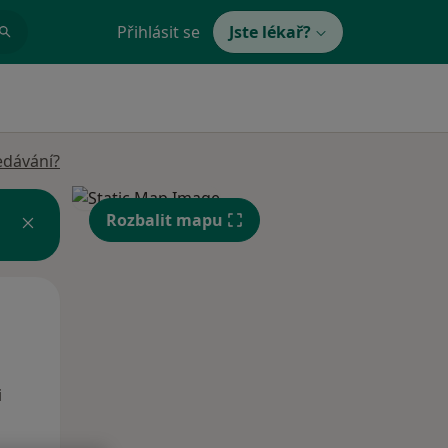
Přihlásit se
Jste lékař?
edávání?
Rozbalit mapu
Ne
Po
Út
9 Srpen
10 Srpen
11 Srpen
i