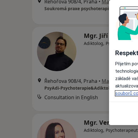
Řehořova 908/4, Praha
•
Mapa
Soukromá praxe psychoterapie-adiktologie
Mgr. Jiří Zemina
Adiktolog, Psychoterapeut
Respekt
Přijetím p
technologi
základě vaš
Řehořova 908/4, Praha
•
Mapa
aktualizova
PsyAdi-Psychoterapie&Adiktologie Praha 3
souborů co
Consultation in English
Mgr. Vendula Lo
Adiktolog, Psychoterapeut