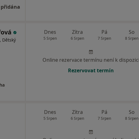
 přidána
rfová
Dnes
Zítra
Pá
So
5 Srpen
6 Srpen
7 Srpen
8 Srpen
, Dětský
Online rezervace termínu není k dispozic
Rezervovat termín
ha
Dnes
Zítra
Pá
So
5 Srpen
6 Srpen
7 Srpen
8 Srpen