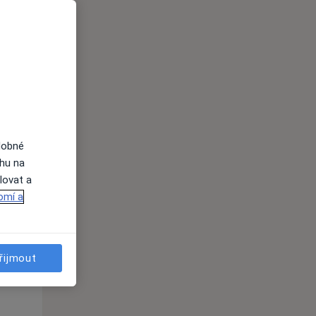
Ne
Po
Út
9 Srpen
10 Srpen
11 Srpen
i
dobné
ahu na
lovat a
omí a
řijmout
Ne
Po
Út
9 Srpen
10 Srpen
11 Srpen