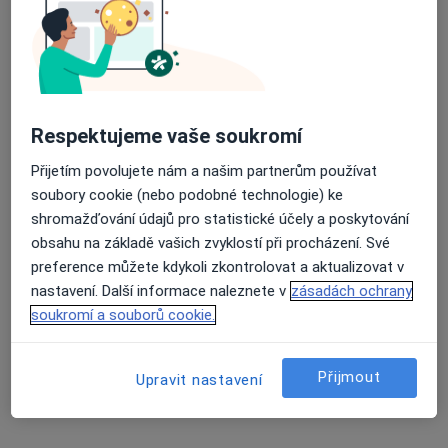
MUDr. Antonín Dědič
·
Více
Zubař
4 názory
Korunky. Můstky.Náhrady celkově, částečné.
Léčení kořenovych kanálků.
Respektujeme vaše soukromí
Vyplní fotopolimerni, skloionomerni,AMG
Přijetím povolujete nám a našim partnerům používat
Adresa 1
Adresa 2
soubory cookie (nebo podobné technologie) ke
shromažďování údajů pro statistické účely a poskytování
obsahu na základě vašich zvyklostí při procházení. Své
Opatovská 1763/11, Praha
•
Mapa
preference můžete kdykoli zkontrolovat a aktualizovat v
Medidentclinic,s.r.o
nastavení. Další informace naleznete v
zásadách ochrany
Bělení zubů
8 000 Kč
soukromí a souborů cookie.
Tento specialista nenabízí online rezervaci termínu na této adrese.
Přijmout
Upravit nastavení
Rezervovat termín