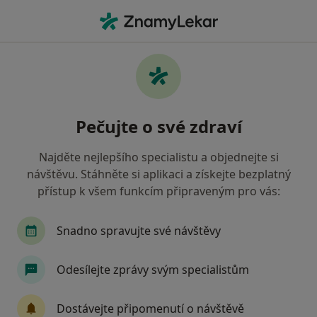
Hla
Zubař • Zruč nad Sázavou, středočeský
Filtry
• 1
Mapa
Doporučení zubaři s Zdravotní pojišťovna
Pečujte o své zdraví
ministerstva vnitra ČR Zruč nad Sázavou
Jak řadíme výsledky vyhledávání?
Najděte nejlepšího specialistu a objednejte si
návštěvu. Stáhněte si aplikaci a získejte bezplatný
přístup k všem funkcím připraveným pro vás:
Snadno spravujte své návštěvy
Odesílejte zprávy svým specialistům
MUDr. Ivana Růžičková
Dostávejte připomenutí o návštěvě
Zubař