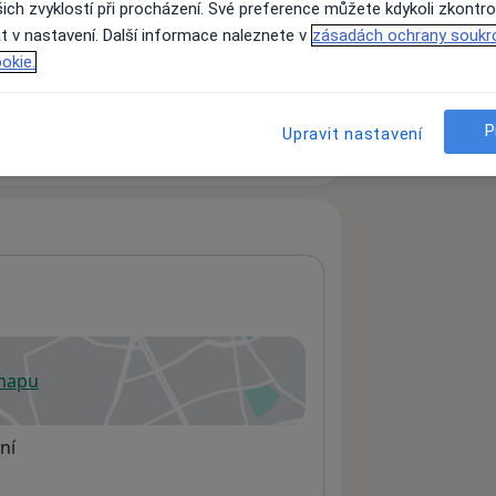
ich zvyklostí při procházení. Své preference můžete kdykoli zkontro
t v nastavení. Další informace naleznete v
zásadách ochrany soukr
okie.
ách nejsou k dispozici
ádné informace o svých službách.
P
Upravit nastavení
 mapu
 otevře v nové záložce
ní