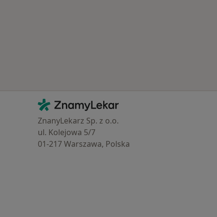
Kontakt
ZnamyLekar - Hlavní stránka
ZnanyLekarz Sp. z o.o.
ul. Kolejowa 5/7
01-217 Warszawa, Polska