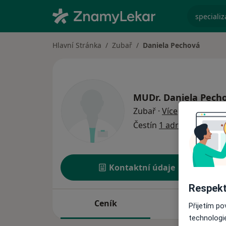
specializ
Hlavní Stránka
Zubař
Daniela Pechová
MUDr.
Daniela Pech
o specializac
Zubař
·
Více
Čestín
1 adresa
Kontaktní údaje
Respekt
Ceník
Adresy
Přijetím p
technologi