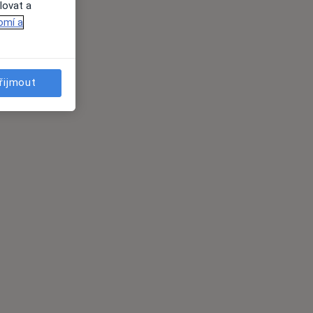
lovat a
omí a
řijmout