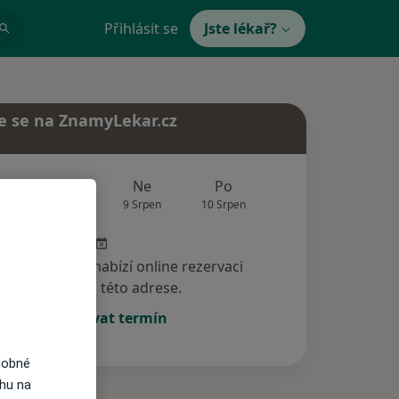
Přihlásit se
Jste lékař?
e se na ZnamyLekar.cz
Zítra
Ne
Po
Út
St
8 Srpen
9 Srpen
10 Srpen
11 Srpen
12 Srp
specialista nenabízí online rezervaci
termínu na této adrese.
Rezervovat termín
dobné
ahu na