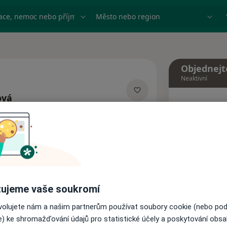
ace, nemoc nebo příjmení
Město nebo region
Objednejt
Neaktivní
ová
Dnes
ích
7 Srpen
Tento 
Rezervovat termín
ujeme vaše soukromí
Názory pacientů
ovolujete nám a našim partnerům používat soubory cookie (nebo po
e) ke shromažďování údajů pro statistické účely a poskytování obs