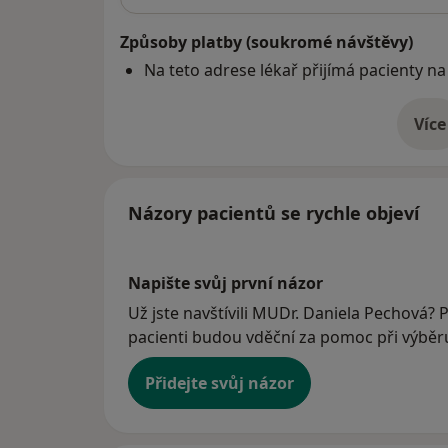
Způsoby platby (soukromé návštěvy)
Na teto adrese lékař přijímá pacienty na
Více
o 
Názory pacientů se rychle objeví
Napište svůj první názor
Už jste navštívili MUDr. Daniela Pechová? P
pacienti budou vděční za pomoc při výběru 
Přidejte svůj názor