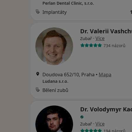
Perlan Dental Clinic, s.r.o.
Implantáty
Dr. Valerii Vashc
·
Více
Zubař
734 názorů
Doudova 652/10, Praha
•
Mapa
Ludana s.r.o.
Bělení zubů
Dr. Volodymyr K
·
Více
Zubař
194 názorů