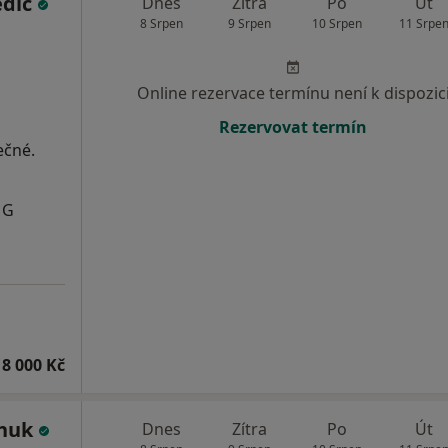
ědič
Dnes
Zítra
Po
Út
8 Srpen
9 Srpen
10 Srpen
11 Srpe
Online rezervace termínu není k dispozic
Rezervovat termín
ečné.
MG
8 000 Kč
chuk
Dnes
Zítra
Po
Út