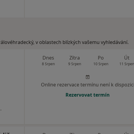
královéhradecký, v oblastech blízkých vašemu vyhledávání.
Dnes
Zítra
Po
Út
8 Srpen
9 Srpen
10 Srpen
11 Srpe
Online rezervace termínu není k dispozic
Rezervovat termín
.