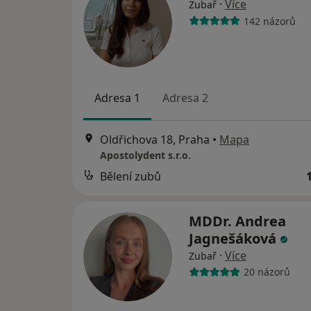
·
Více
Zubař
142 názorů
Adresa 1
Adresa 2
Oldřichova 18, Praha
•
Mapa
Apostolydent s.r.o.
Bělení zubů
MDDr. Andrea
Jagnešáková
·
Více
Zubař
20 názorů