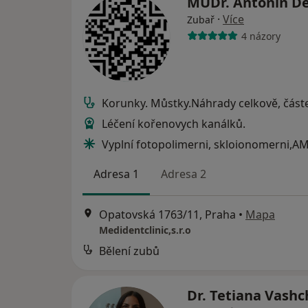
MUDr. Antonín D
·
Více
Zubař
4 názory
Korunky. Můstky.Náhrady celkově, část
Léčení kořenovych kanálků.
Vyplní fotopolimerni, skloionomerni,A
Adresa 1
Adresa 2
Opatovská 1763/11, Praha
•
Mapa
Medidentclinic,s.r.o
Bělení zubů
Dr. Tetiana Vash