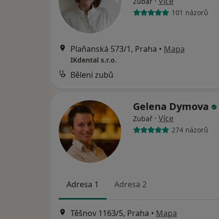
·
Více
Zubař
101 názorů
Plaňanská 573/1, Praha
•
Mapa
IKdental s.r.o.
Bělení zubů
Gelena Dymova
·
Více
Zubař
274 názorů
Adresa 1
Adresa 2
Těšnov 1163/5, Praha
•
Mapa