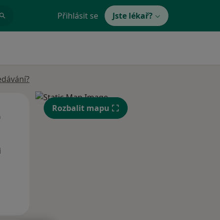
Přihlásit se
Jste lékař?
edávání?
St
Čt
Pá
Rozbalit mapu
n
12 Srpen
13 Srpen
14 Srpen
i