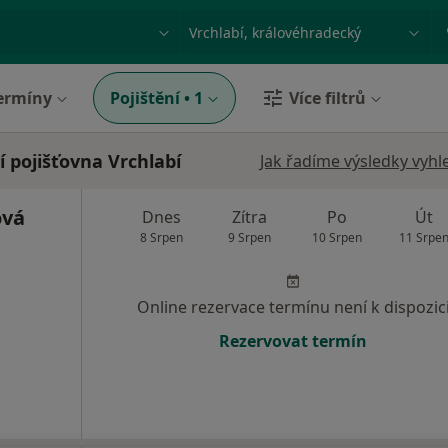
ace, nemoc nebo příjmení
Město nebo region
ermíny
Pojištění
•
1
Více filtrů
 pojišťovna Vrchlabí
Jak řadíme výsledky vyhl
ová
Dnes
Zítra
Po
Út
8 Srpen
9 Srpen
10 Srpen
11 Srpe
Online rezervace termínu není k dispozic
Rezervovat termín