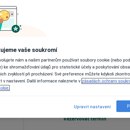
a
Dnes
Zítra
Po
Út
8 Srpen
9 Srpen
10 Srpen
11 Srpe
Online rezervace termínu není k dispozic
Rezervovat termín
ujeme vaše soukromí
ovolujete nám a našim partnerům používat soubory cookie (nebo po
e) ke shromažďování údajů pro statistické účely a poskytování obs
ich zvyklostí při procházení. Své preference můžete kdykoli zkontro
t v nastavení. Další informace naleznete v
zásadách ochrany soukr
chi
Dnes
Zítra
Po
Út
okie.
8 Srpen
9 Srpen
10 Srpen
11 Srpe
P
Upravit nastavení
Online rezervace termínu není k dispozic
Rezervovat termín