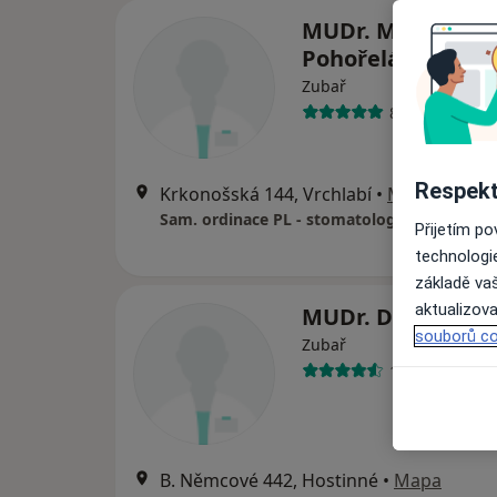
MUDr. Magdalen
Pohořelá
Zubař
8 názorů
Respekt
Krkonošská 144, Vrchlabí
•
Mapa
Sam. ordinace PL - stomatologa
Přijetím p
technologi
základě vaš
aktualizova
MUDr. Diana Ursa
souborů co
Zubař
10 názorů
B. Němcové 442, Hostinné
•
Mapa