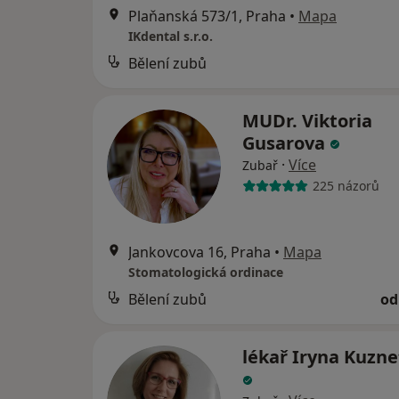
Plaňanská 573/1, Praha
•
Mapa
IKdental s.r.o.
Bělení zubů
MUDr. Viktoria
Gusarova
·
Více
Zubař
225 názorů
Jankovcova 16, Praha
•
Mapa
Stomatologická ordinace
Bělení zubů
od
lékař Iryna Kuzn