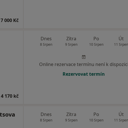
7 000 Kč
Dnes
Zítra
Po
Út
8 Srpen
9 Srpen
10 Srpen
11 Srpe
Online rezervace termínu není k dispozic
Rezervovat termín
 4 170 kč
etsova
Dnes
Zítra
Po
Út
8 Srpen
9 Srpen
10 Srpen
11 Srpe