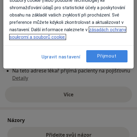
soubory cookie (nebo podobné technologie) ke
shromažďování údajů pro statistické účely a poskytování
obsahu na základě vašich zvyklostí při procházení. Své
Přiblížit mapu
se otevře v nové záložce
preference můžete kdykoli zkontrolovat a aktualizovat v
nastavení. Další informace naleznete v
zásadách ochrany
Dostupnost
Na této adrese online kalendář není aktivní
soukromí a souborů cookie.
Co mám v takové situaci udělat?
Přijmout
Upravit nastavení
Způsoby platby (soukromé návštěvy)
Na teto adrese lékař přijímá pacienty na pojišťovnu
Detaily
Více
o adrese
Názory
Přidejte svůj názor