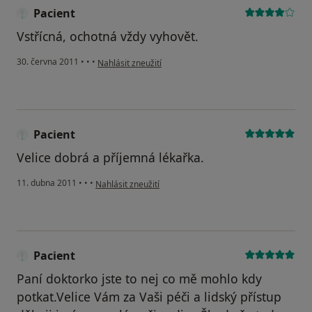
Pacient
Vstřícná, ochotná vždy vyhovět.
podle názoru uživatele Pacient
30. června 2011
•
•
•
Nahlásit zneužití
Pacient
Velice dobrá a příjemná lékařka.
podle názoru uživatele Pacient
11. dubna 2011
•
•
•
Nahlásit zneužití
Pacient
Paní doktorko jste to nej co mě mohlo kdy
potkat.Velice Vám za Vaši péči a lidský přístup