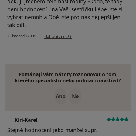
děkuji jménem celé naši rodiny.Škoda,že tady
není hodnocení i na Vaši sestřičku.Lépe jste si
vybrat nemohla.Obě jste pro nás nejlepší.Jen
tak dál.
podle názoru uživatele Pacient
1. listopadu 2009
•
•
•
Nahlásit zneužití
Pomáhají vám názory rozhodovat o tom,
kterého specialistu nebo ordinaci navštívit?
Ano
Ne
Kirí-Karel
K
Stejné hodnocení jeko manžel supr.