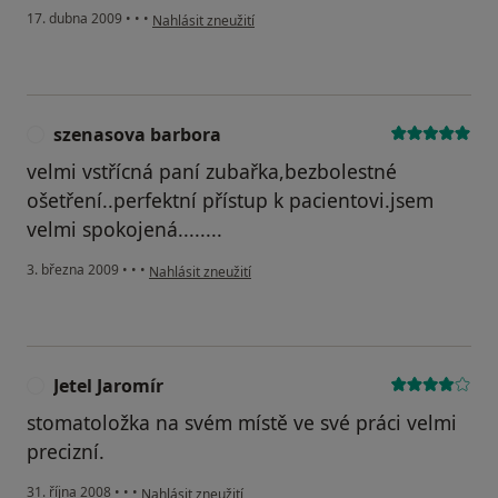
podle názoru uživatele Kirí-Karel
17. dubna 2009
•
•
•
Nahlásit zneužití
szenasova barbora
S
velmi vstřícná paní zubařka,bezbolestné
ošetření..perfektní přístup k pacientovi.jsem
velmi spokojená........
podle názoru uživatele szenasova barbora
3. března 2009
•
•
•
Nahlásit zneužití
Jetel Jaromír
J
stomatoložka na svém místě ve své práci velmi
precizní.
podle názoru uživatele Jetel Jaromír
31. října 2008
•
•
•
Nahlásit zneužití