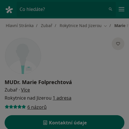
Hla
Co hledáte?
Hlavní Stránka
Zubař
Rokytnice Nad Jizerou
Marie 
Změna měst
MUDr.
Marie Folprechtová
o specializacích
Zubař
·
Více
Rokytnice nad Jizerou
1 adresa
6 názorů
Kontaktní údaje